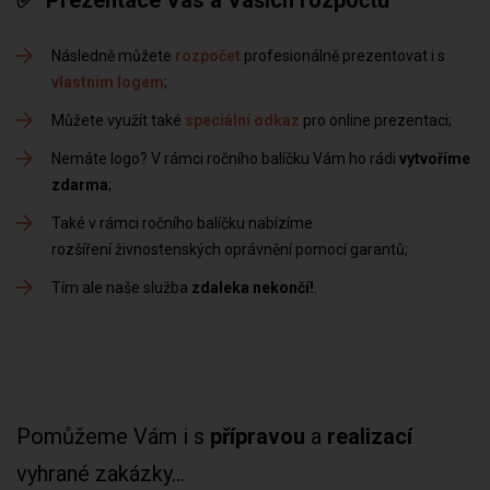
✅ Prezentace Vás a Vašich rozpočtů
Následně můžete
rozpočet
profesionálně prezentovat i s
vlastním logem
Můžete využít také
speciální odkaz
pro online prezentaci
Nemáte logo? V rámci ročního balíčku Vám ho rádi
vytvoříme
zdarma
Také v rámci ročního balíčku nabízíme
rozšíření živnostenských oprávnění pomocí garantů
Tím ale naše služba
zdaleka nekončí!
Pomůžeme Vám i s
přípravou
a
realizací
vyhrané zakázky...