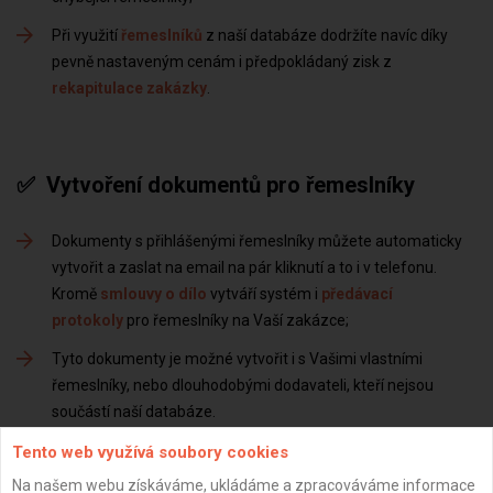
Při využití
řemeslníků
z naší databáze dodržíte navíc díky
pevně nastaveným cenám i předpokládaný zisk z
rekapitulace zakázky
✅ Vytvoření dokumentů pro řemeslníky
Dokumenty s přihlášenými řemeslníky můžete automaticky
vytvořit a zaslat na email na pár kliknutí a to i v telefonu.
Kromě
smlouvy o dílo
vytváří systém i
předávací
protokoly
pro řemeslníky na Vaší zakázce
Tyto dokumenty je možné vytvořit i s Vašimi vlastními
řemeslníky, nebo dlouhodobými dodavateli, kteří nejsou
součástí naší databáze
Tento web využívá soubory cookies
Na našem webu získáváme, ukládáme a zpracováváme informace