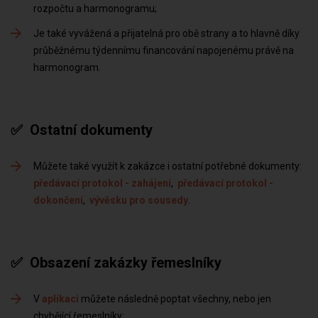
rozpočtu a harmonogramu
Je také vyvážená a přijatelná pro obě strany a to hlavně díky
průběžnému týdennímu financování napojenému právě na
harmonogram
✅ Ostatní dokumenty
Můžete také využít k zakázce i ostatní potřebné dokumenty:
předávací protokol - zahájení
,
předávací protokol -
dokončení
,
vývěsku pro sousedy
✅ Obsazení zakázky řemeslníky
V
aplikaci
můžete následně poptat všechny, nebo jen
chybějící řemeslníky