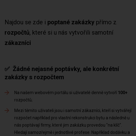
Najdou se zde i
poptané zakázky
přímo z
rozpočtů
, které si u nás vytvořili samotní
zákazníci
✅ Žádné nejasné poptávky, ale konkrétní
zakázky s rozpočtem
Na našem webovém portálu si uživatelé denně vytvoří
100+
rozpočtů
Mezi těmito uživateli jsou i samotní zákazníci, kteří si vytvářejí
rozpočet například pro vlastní rekonstrukci bytu a následně u
nás poptávají firmy, které jim zakázku provedou "na klíč".
Hledají samozřejmě i jednotlivé profese. Například dodávku a