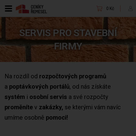
0 Kč
SERVIS PRO STAVEBNÍ
FIRMY
Na rozdíl od
rozpočtových programů
a
poptávkových portálů
, od nás získáte
systém
i
osobní servis
a své rozpočty
proměníte
v
zakázky,
se kterými vám navíc
umíme osobně
pomoci!