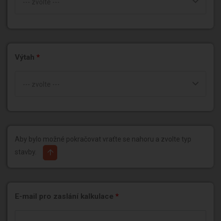
--- zvolte ---
Výtah
*
--- zvolte ---
Aby bylo možné pokračovat vraťte se nahoru a zvolte typ
stavby.
E-mail pro zaslání kalkulace
*