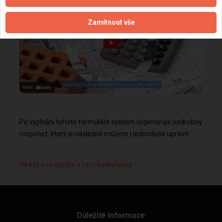
Zamítnout vše
Po vyplnění tohoto formuláře systém vygeneruje podrobný
rozpočet, který si následně můžete i jednoduše upravit.
Ukázka rozpočtu z této kalkulačky
Důležité informace