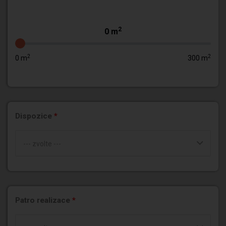
2
0
m
2
2
0
m
300
m
Dispozice
*
--- zvolte ---
Patro realizace
*