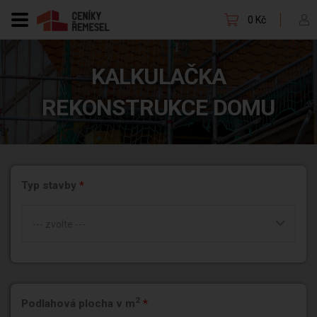
0 Kč
KALKULAČKA
REKONSTRUKCE DOMU
Typ stavby
*
--- zvolte ---
2
Podlahová plocha v m
*