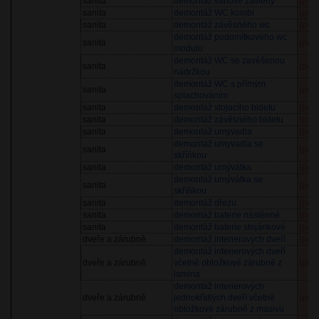
sanita
demontáž vanové zástěny
(pol
sanita
demontáž WC kombi
(pol
sanita
demontáž závěsného wc
(pol
demontáž podomítkového wc
sanita
(pol
modulu
demontáž WC se zavěšenou
sanita
(pol
nádržkou
demontáž WC s přímým
sanita
(pol
splachováním
sanita
demontáž stojacího bidetu
(pol
sanita
demontáž závěsného bidetu
(pol
sanita
demontáž umyvadla
(pol
demontáž umyvadla se
sanita
(pol
skříňkou
sanita
demontáž umývátka
(pol
demontáž umývátka se
sanita
(pol
skříňkou
sanita
demontáž dřezu
(pol
sanita
demontáž baterie nástěnné
(pol
sanita
demontáž baterie stojánkové
(pol
dveře a zárubně
demontáž interierových dveří
(pol
demontáž interierových dveří
dveře a zárubně
včetně obložkové zárubně z
(pol
lamina
demontáž interierových
dveře a zárubně
jednokřídlých dveří včetně
(pol
obložkové zárubně z masivu