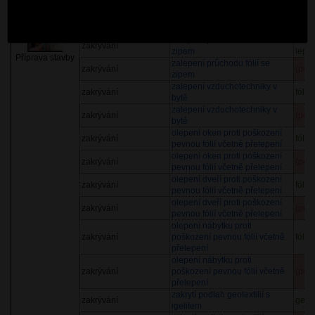
zalepení průchodu fólií se
fólie
zakrývání
zipem
cena
zalepení průchodu fólií se
fólie
zakrývání
zipem
lepíc
Příprava stavby
zalepení průchodu fólií se
zakrývání
(pol
zipem
zalepení vzduchotechniky v
zakrývání
fólie
bytě
zalepení vzduchotechniky v
zakrývání
(pol
bytě
olepení oken proti poškození
zakrývání
fólie
pevnou fólií včetně přelepení
olepení oken proti poškození
zakrývání
(pol
pevnou fólií včetně přelepení
olepení dveří proti poškození
zakrývání
fólie
pevnou fólií včetně přelepení
olepení dveří proti poškození
zakrývání
(pol
pevnou fólií včetně přelepení
olepení nábytku proti
zakrývání
poškození pevnou fólií včetně
fólie
přelepení
olepení nábytku proti
zakrývání
poškození pevnou fólií včetně
(pol
přelepení
zakrytí podlah geotextilií s
zakrývání
geote
igelitem