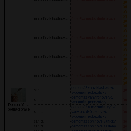
(prů
(pře
před
příp
materiály k hodinovce
(položka neobsahuje práci)
(prů
(před
před
příp
materiály k hodinovce
(položka neobsahuje práci)
(prů
(před
před
příp
materiály k hodinovce
(položka neobsahuje práci)
(prů
(před
před
příp
materiály k hodinovce
(položka neobsahuje práci)
(prů
(před
demontáž vany klasické vč.
sanita
(pol
vybourání pobezdívky
demontáž vany rohové vč.
sanita
(pol
vybourání pobezdívky
Demontáže a
demontáž a rozebrání výřivé
bourací práce
sanita
vany pro dvě osoby vč.
(pol
vybourání pobezdívky
sanita
demontáž sprchové vaničky
(pol
sanita
demontáž sprchové zástěny
(pol