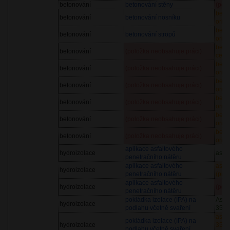
betonování
betonování stěny
(pol
beto
betonování
betonování nosníku
orien
beto
betonování
betonování stropů
orien
beton
betonování
(položka neobsahuje práci)
cena
beto
betonování
(položka neobsahuje práci)
orien
beto
betonování
(položka neobsahuje práci)
orien
beto
betonování
(položka neobsahuje práci)
orien
beto
betonování
(položka neobsahuje práci)
orien
beto
betonování
(položka neobsahuje práci)
orien
aplikace asfaltového
hydroizolace
asfal
penetračního nátěru
aplikace asfaltového
asfal
hydroizolace
penetračního nátěru
(prů
aplikace asfaltového
hydroizolace
(pol
penetračního nátěru
pokládka izolace (IPA) na
Asfal
hydroizolace
podlahu včetně svaření
35, p
asfal
pokládka izolace (IPA) na
hydroizolace
35, p
podlahu včetně svaření