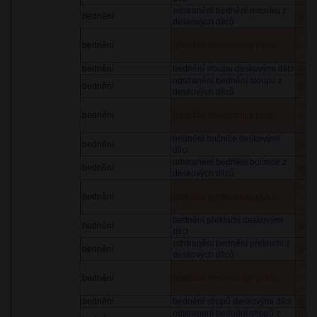
odstranění bednění nosníku z
bednění
(pol
deskových dílců
pron
bednění
(položka neobsahuje práci)
nosn
cena
bednění
bednění sloupu deskovými dílci
(pol
odstranění bednění sloupu z
bednění
(pol
deskových dílců
pron
bednění
(položka neobsahuje práci)
slou
cena
bednění bočnice deskovými
bednění
(pol
dílci
odstranění bednění bočnice z
bednění
(pol
deskových dílců
pron
bednění
(položka neobsahuje práci)
bočn
cena
bednění překladu deskovými
bednění
(pol
dílci
odstranění bednění překladu z
bednění
(pol
deskových dílců
pron
bednění
(položka neobsahuje práci)
přek
cena
bednění
bednění stropů deskovými dílci
(pol
odstranení bednění stropů z