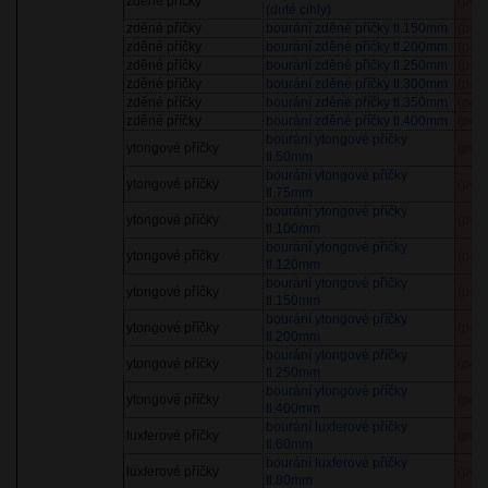
zděné příčky
(pol
(duté cihly)
zděné příčky
bourání zděné příčky tl.150mm
(pol
zděné příčky
bourání zděné příčky tl.200mm
(pol
zděné příčky
bourání zděné příčky tl.250mm
(pol
zděné příčky
bourání zděné příčky tl.300mm
(pol
zděné příčky
bourání zděné příčky tl.350mm
(pol
zděné příčky
bourání zděné příčky tl.400mm
(pol
bourání ytongové příčky
ytongové příčky
(pol
tl.50mm
bourání ytongové příčky
ytongové příčky
(pol
tl.75mm
bourání ytongové příčky
ytongové příčky
(pol
tl.100mm
bourání ytongové příčky
ytongové příčky
(pol
tl.120mm
bourání ytongové příčky
ytongové příčky
(pol
tl.150mm
bourání ytongové příčky
ytongové příčky
(pol
tl.200mm
bourání ytongové příčky
ytongové příčky
(pol
tl.250mm
bourání ytongové příčky
ytongové příčky
(pol
tl.400mm
bourání luxferové příčky
luxferové příčky
(pol
tl.60mm
bourání luxferové příčky
luxferové příčky
(pol
tl.80mm