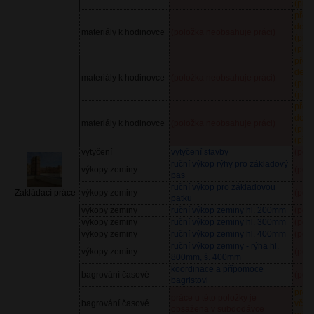
(před
před
demo
materiály k hodinovce
(položka neobsahuje práci)
(prů
(před
před
demo
materiály k hodinovce
(položka neobsahuje práci)
(prů
(před
před
demo
materiály k hodinovce
(položka neobsahuje práci)
(prů
(před
vytyčení
vytyčení stavby
(pol
ruční výkop rýhy pro základový
výkopy zeminy
(pol
pas
ruční výkop pro základovou
Zakládací práce
výkopy zeminy
(pol
patku
výkopy zeminy
ruční výkop zeminy hl. 200mm
(pol
výkopy zeminy
ruční výkop zeminy hl. 300mm
(pol
výkopy zeminy
ruční výkop zeminy hl. 400mm
(pol
ruční výkop zeminy - rýha hl.
výkopy zeminy
(pol
800mm, š. 400mm
koordinace a přípomoce
bagrování časové
(pol
bagristovi
pron
práce u této položky je
bagrování časové
včet
obsažena v subdodávce