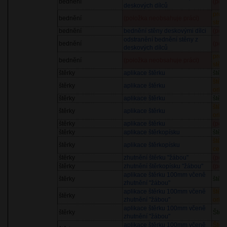
bednění
(pol
deskových dílců
pron
bednění
(položka neobsahuje práci)
strop
bednění
bednění stěny deskovými dílci
(pol
odstranění bednění stěny z
bednění
(pol
deskových dílců
pron
bednění
(položka neobsahuje práci)
stěn
štěrky
aplikace štěrku
štěr
štěr
štěrky
aplikace štěrku
orien
štěrky
aplikace štěrku
štěr
štěr
štěrky
aplikace štěrku
orien
štěrky
aplikace štěrku
(pol
štěrky
aplikace štěrkopísku
štěr
štěrk
štěrky
aplikace štěrkopísku
cena
štěrky
zhutnění štěrku "žábou"
(pol
štěrky
zhutnění štěrkopísku "žábou"
(pol
aplikace štěrku 100mm včeně
štěrky
štěr
zhutnění "žábou"
aplikace štěrku 100mm včeně
štěr
štěrky
zhutnění "žábou"
orien
aplikace štěrku 100mm včeně
štěrky
Štěr
zhutnění "žábou"
aplikace štěrku 100mm včeně
Štěr