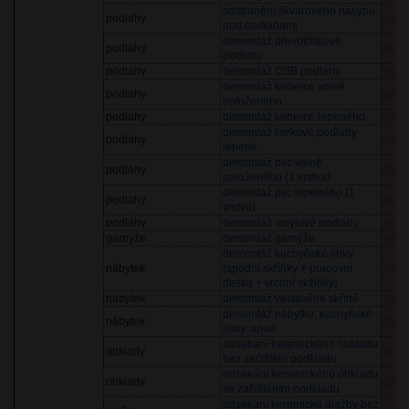
odstranění škvárového násypu
podlahy
(pol
pod podlahami
demontáž dřevotřískové
podlahy
(pol
podlahy
podlahy
demontáž OSB podlahy
(pol
demontáž koberce volně
podlahy
(pol
položeného
podlahy
demontáž koberce lepeného
(pol
demontáž korkové podlahy
podlahy
(pol
lepené
demontáž pvc volně
podlahy
(pol
položeného (1 vrstva)
demontáž pvc lepeného (1
podlahy
(pol
vrstva)
podlahy
demontáž vinylové podlahy
(pol
garnýže
demontáž garnýže
(pol
demontáž kuchyňské linky
nábytek
(spodní skříňky + pracovní
(pol
deska + vrchní skžíňky)
nábytek
demontáž vestavěné skříně
(pol
demontáž nábytku, kuchyňské
nábytek
(pol
linky, apod
odsekání keramického obkladu
obklady
(pol
bez začištění podkladu
odsekání keramického obkladu
obklady
(pol
se začištěním podkladu
odsekání keramické dlažby bez