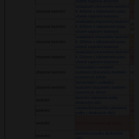
včetně naplnění betonem
orien
seskládání ztraceného bednění
ztracené bednění
tl. 400mm v základovém pasu
(pol
včetně naplnění betonem
seskládání ztraceného bednění
ztra
ztracené bednění
tl. 500mm v základovém pasu
(500
včetně naplnění betonem
seskládání ztraceného bednění
ztra
ztracené bednění
tl. 500mm v základovém pasu
(500
včetně naplnění betonem
orien
seskládání ztraceného bednění
ztracené bednění
tl. 500mm v základovém pasu
(pol
včetně naplnění betonem
horizontální i vertikální
ztracené bednění
vyztužení ztraceného bednění
roxo
roxorem pr. 10mm
horizontální i vertikální
roxo
ztracené bednění
vyztužení ztraceného bednění
cena
roxorem pr. 10mm
bednění základové patky
bednění
(pol
deskovými dílci
odstranění bednění základové
bednění
(pol
patky z deskových dílců
pron
bednění
(položka neobsahuje práci)
zákl
orien
bednění nosníku deskovými
bednění
(pol
dílci