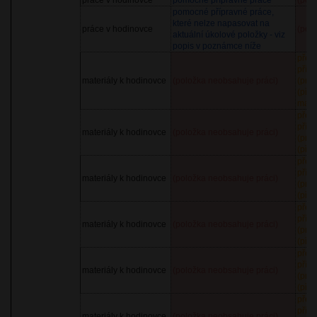
práce v hodinovce
pomocné přípravné práce
(pol
pomocné přípravné práce,
které nelze napasovat na
práce v hodinovce
(pol
aktuální úkolové položky - viz
popis v poznámce níže
před
příp
materiály k hodinovce
(položka neobsahuje práci)
(prů
(pře
marž
před
příp
materiály k hodinovce
(položka neobsahuje práci)
(prů
(pře
před
příp
materiály k hodinovce
(položka neobsahuje práci)
(prů
(pře
před
příp
materiály k hodinovce
(položka neobsahuje práci)
(prů
(pře
před
příp
materiály k hodinovce
(položka neobsahuje práci)
(prů
(pře
před
příp
materiály k hodinovce
(položka neobsahuje práci)