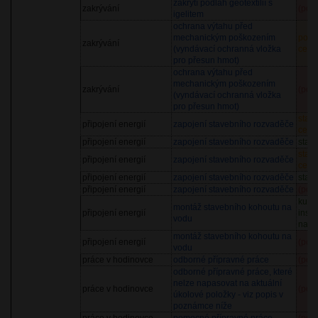
zakrytí podlah geotextilií s
zakrývání
(pol
igelitem
ochrana výtahu před
mechanickým poškozením
potře
zakrývání
(vyndávací ochranná vložka
cena
pro přesun hmot)
ochrana výtahu před
mechanickým poškozením
zakrývání
(pol
(vyndávací ochranná vložka
pro přesun hmot)
stave
připojení energií
zapojení stavebního rozvaděče
cena
připojení energií
zapojení stavebního rozvaděče
stav
stave
připojení energií
zapojení stavebního rozvaděče
cena
připojení energií
zapojení stavebního rozvaděče
stav
připojení energií
zapojení stavebního rozvaděče
(pol
kulo
montáž stavebního kohoutu na
připojení energií
insta
vodu
napo
montáž stavebního kohoutu na
připojení energií
(pol
vodu
práce v hodinovce
odborné přípravné práce
(pol
odborné přípravné práce, které
nelze napasovat na aktuální
práce v hodinovce
(pol
úkolové položky - viz popis v
poznámce níže