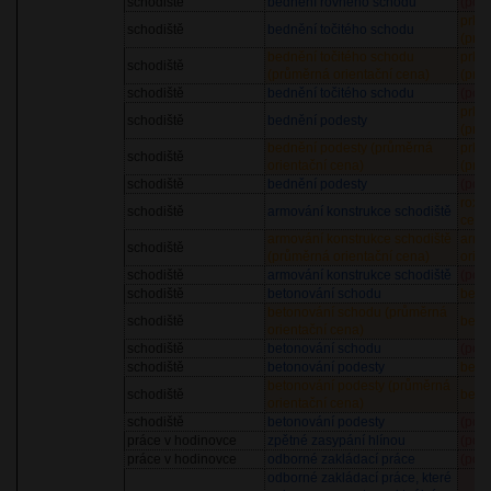
schodiště
bednění rovného schodu
(pol
prkna
schodiště
bednění točitého schodu
(prů
bednění točitého schodu
prkna
schodiště
(průměrná orientační cena)
(prů
schodiště
bednění točitého schodu
(pol
prkna
schodiště
bednění podesty
(prů
bednění podesty (průměrná
prkna
schodiště
orientační cena)
(prů
schodiště
bednění podesty
(pol
roxo
schodiště
armování konstrukce schodiště
cena
armování konstrukce schodiště
armo
schodiště
(průměrná orientační cena)
orien
schodiště
armování konstrukce schodiště
(pol
schodiště
betonování schodu
beto
betonování schodu (průměrná
schodiště
beto
orientační cena)
schodiště
betonování schodu
(pol
schodiště
betonování podesty
beto
betonování podesty (průměrná
schodiště
beto
orientační cena)
schodiště
betonování podesty
(pol
práce v hodinovce
zpětné zasypání hlínou
(pol
práce v hodinovce
odborné zakládací práce
(pol
odborné zakládací práce, které