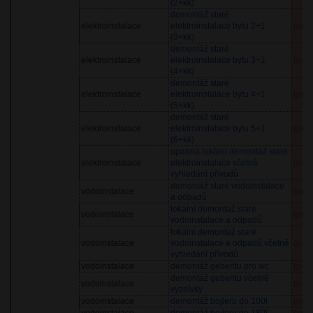
(2+kk)
demontáž staré
elektroinstalace
elektroinstalace bytu 2+1
(pol
(3+kk)
demontáž staré
elektroinstalace
elektroinstalace bytu 3+1
(pol
(4+kk)
demontáž staré
elektroinstalace
elektroinstalace bytu 4+1
(pol
(5+kk)
demontáž staré
elektroinstalace
elektroinstalace bytu 5+1
(pol
(6+kk)
opatrná lokální demontáž staré
elektroinstalace
elektroinstalace včetně
(pol
vyhledání přívodů
demontáž staré vodoinstalace
vodoinstalace
(pol
a odpadů
lokální demontáž staré
vodoinstalace
(pol
vodoinstalace a odpadů
lokální demontáž staré
vodoinstalace
vodoinstalace a odpadů včetně
(pol
vyhledání přívodů
vodoinstalace
demontáž geberitu pro wc
(pol
demontáž geberitu včetně
vodoinstalace
(pol
vyzdívky
vodoinstalace
demontáž bojleru do 100l
(pol