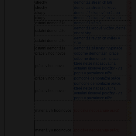
střechy
demontáž střešních latí
(pol
střechy
demontáž střešního krovu
(pol
okapy
demontáž okapového žlabu
(pol
okapy
demontáž okapového svodu
(pol
ostatní demontáže
demontáž trámů
(pol
demontáž krbové vložky včetně
ostatní demontáže
(pol
obezdívky
demontáž revizních dvířek v
ostatní demontáže
(pol
SDK
ostatní demontáže
demontáž zásuvky / vypínače
(pol
práce v hodinovce
odborné demontážní práce
(pol
odborné demontážní práce,
které nelze napasovat na
práce v hodinovce
(pol
aktuální úkolové položky - viz
popis v poznámce níže
práce v hodinovce
pomocné demontážní práce
(pol
pomocné demontážní práce,
které nelze napasovat na
práce v hodinovce
(pol
aktuální úkolové položky - viz
popis v poznámce níže
před
demo
materiály k hodinovce
(položka neobsahuje práci)
(prů
(pře
před
demo
materiály k hodinovce
(položka neobsahuje práci)
(prů