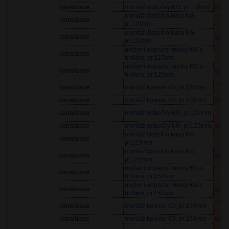
kanalizace
montáž odbočky KG, pr.110mm
(pol
montáž čistícího kusu KG,
čistí
kanalizace
pr.110mm
orien
montáž čistícího kusu KG,
kanalizace
(pol
pr.110mm
uložení odpadní trubky KG s
trub
kanalizace
hrdlem, pr.125mm
orien
uložení odpadní trubky KG s
kanalizace
(pol
hrdlem, pr.125mm
kole
kanalizace
montáž kolena KG, pr.125mm
orien
kanalizace
montáž kolena KG, pr.125mm
(pol
odbo
kanalizace
montáž odbočky KG, pr.125mm
orien
kanalizace
montáž odbočky KG, pr.125mm
(pol
montáž čistícího kusu KG,
čistí
kanalizace
pr.125mm
orien
montáž čistícího kusu KG,
kanalizace
(pol
pr.125mm
uložení odpadní trubky KG s
trub
kanalizace
hrdlem, pr.150mm
orien
uložení odpadní trubky KG s
kanalizace
(pol
hrdlem, pr.150mm
kole
kanalizace
montáž kolena KG, pr.150mm
orien
kanalizace
montáž kolena KG, pr.150mm
(pol
odbo