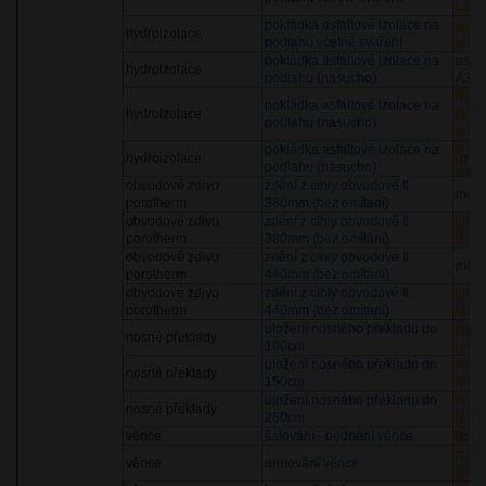
cena
pokládka asfaltové izolace na
asfal
hydroizolace
podlahu včetně svaření
orien
pokládka asfaltové izolace na
asfa
hydroizolace
podlahu (nasucho)
A33
asfa
pokládka asfaltové izolace na
hydroizolace
rado
podlahu (nasucho)
orien
pokládka asfaltové izolace na
hydroizolace
(pol
podlahu (nasucho)
obvodové zdivo
zdění z cihly obvodové tl.
matt
porotherm
380mm (bez omítání)
obvodové zdivo
zdění z cihly obvodové tl.
cihl
porotherm
380mm (bez omítání)
(prů
obvodové zdivo
zdění z cihly obvodové tl.
matt
porotherm
440mm (bez omítání)
obvodové zdivo
zdění z cihly obvodové tl.
cihl
porotherm
440mm (bez omítání)
(prů
uložení nosného překladu do
nosn
nosné překlady
100cm
(prů
uložení nosného překladu do
nosn
nosné překlady
150cm
(prů
uložení nosného překladu do
nosn
nosné překlady
250cm
(prů
věnce
šalování - bednění věnce
(pol
roxo
věnce
armování věnce
cena