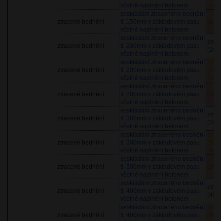
včetně naplnění betonem
orien
seskládání ztraceného bednění
ztracené bednění
tl. 150mm v základovém pasu
(pol
včetně naplnění betonem
seskládání ztraceného bednění
ztra
ztracené bednění
tl. 200mm v základovém pasu
(200
včetně naplnění betonem
seskládání ztraceného bednění
ztra
ztracené bednění
tl. 200mm v základovém pasu
(200
včetně naplnění betonem
orien
seskládání ztraceného bednění
ztracené bednění
tl. 200mm v základovém pasu
(pol
včetně naplnění betonem
seskládání ztraceného bednění
ztra
ztracené bednění
tl. 300mm v základovém pasu
(300
včetně naplnění betonem
seskládání ztraceného bednění
ztra
ztracené bednění
tl. 300mm v základovém pasu
(300
včetně naplnění betonem
orien
seskládání ztraceného bednění
ztracené bednění
tl. 300mm v základovém pasu
(pol
včetně naplnění betonem
seskládání ztraceného bednění
ztra
ztracené bednění
tl. 400mm v základovém pasu
(400
včetně naplnění betonem
seskládání ztraceného bednění
ztra
ztracené bednění
tl. 400mm v základovém pasu
(400