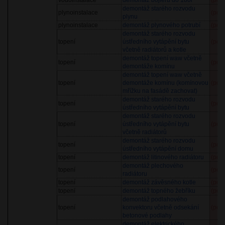
vodoinstalace
demontáž bojleru do 180l
(pol
demontáž starého rozvodu
plynoinstalace
(pol
plynu
plynoinstalace
demontáž plynového potrubí
(pol
demontáž starého rozvodu
topení
ústředního vytápění bytu
(pol
včetně radiátorů a kotle
demontáž topení waw včetně
topení
(pol
demontáže komínu
demontáž topení waw včetně
topení
demontáže komínu (komínovou
(pol
mřížku na fasádě zachovat)
demontáž starého rozvodu
topení
(pol
ústředního vytápění bytu
demontáž starého rozvodu
topení
ústředního vytápění bytu
(pol
včetně radiátorů
demontáž starého rozvodu
topení
(pol
ústředního vytápění domu
topení
demontáž litinového radiátoru
(pol
demontáž plechového
topení
(pol
radiátoru
topení
demontáž závěsného kotle
(pol
topení
demontáž topného žebříku
(pol
demontáž podlahového
topení
konvektoru včetně odsekání
(pol
betonové podlahy
demontáž elektrického