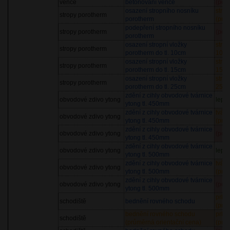
věnce
betonování věnce
(pol
osazení stropního nosníku
stro
stropy porotherm
porotherm
(prů
podepření stropního nosníku
stropy porotherm
(pol
porotherm
osazení stropní vložky
strop
stropy porotherm
porotherm do tl. 10cm
10cm
osazení stropní vložky
strop
stropy porotherm
porotherm do tl. 15cm
15cm
osazení stropní vložky
strop
stropy porotherm
porotherm do tl. 25cm
25cm
zdění z cihly obvodové tvárnice
obvodové zdivo ytong
lepid
ytong tl. 450mm
zdění z cihly obvodové tvárnice
tvár
obvodové zdivo ytong
ytong tl. 450mm
(prů
zdění z cihly obvodové tvárnice
obvodové zdivo ytong
(pol
ytong tl. 450mm
zdění z cihly obvodové tvárnice
obvodové zdivo ytong
lepid
ytong tl. 500mm
zdění z cihly obvodové tvárnice
tvár
obvodové zdivo ytong
ytong tl. 500mm
(prů
zdění z cihly obvodové tvárnice
obvodové zdivo ytong
(pol
ytong tl. 500mm
prkna
schodiště
bednění rovného schodu
(prů
bednění rovného schodu
prkna
schodiště
(průměrná orientační cena)
(prů