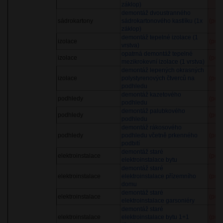
záklop)
demontáž dvoustranného
sádrokartony
sádrokartonového kastlíku (1x
(pol
záklop)
demontáž tepelné izolace (1
izolace
(pol
vrstva)
opatrná demontáž tepelné
izolace
(pol
mezikrokevní izolace (1 vrstva)
demontáž lepených okrasných
izolace
polystyrenových čtverců na
(pol
podhledu
demontáž kazetového
podhledy
(pol
podhledu
demontáž palubkového
podhledy
(pol
podhledu
demontáž rákosového
podhledy
podhledu včetně prkenného
(pol
podbití
demontáž staré
elektroinstalace
(pol
elektroinstalace bytu
demontáž staré
elektroinstalace
elektroinstalace přízemního
(pol
domu
demontáž staré
elektroinstalace
(pol
elektroinstalace garsoniéry
demontáž staré
elektroinstalace
elektroinstalace bytu 1+1
(pol