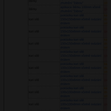
štěrky
zhutnění "žábou"
orien
aplikace štěrku 100mm včeně
štěrky
(pol
zhutnění "žábou"
pokládka kari sítě
kari
kari sítě
150x150x6mm včetně svázání
drát
drátem
orien
pokládka kari sítě
kari sítě
150x150x6mm včetně svázání
(pol
drátem
pokládka kari sítě
kari
kari sítě
150x150x8mm včetně svázání
drát
drátem
orien
pokládka kari sítě
kari sítě
150x150x8mm včetně svázání
(pol
drátem
pokládka kari sítě
kari
kari sítě
100x100x6mm včetně svázání
drát
drátem
orien
pokládka kari sítě
kari sítě
100x100x6mm včetně svázání
(pol
drátem
pokládka kari sítě
kari
kari sítě
100x100x8mm včetně svázání
drát
drátem
orien
pokládka kari sítě
kari sítě
100x100x8mm včetně svázání
(pol
drátem