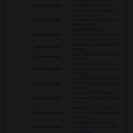
demontáž interierových
dveře a zárubně
dvoukřídlých dveří včetně
(pol
obložkové zárubně z masivu
opatrná demontáž
dveře a zárubně
interierových dveří z masivu
(pol
včetně obložky
opatrná demontáž
dveře a zárubně
interierových dveří z masivu
(pol
včetně obložky a rámu
demontáž zazděné ocelové
dveře a zárubně
(pol
zárubně
demontáž montované ocelové
dveře a zárubně
(pol
zárubně
demontáž ocelové zárubně
dveře a zárubně
včetně výřezu zděné příčky do
(pol
tl. 70mm
demontáž ocelové zárubně
dveře a zárubně
včetně výřezu zděné příčky do
(pol
tl.100mm
demontáž ocelové zárubně
dveře a zárubně
včetně výřezu zděné příčky do
(pol
tl.250mm
demontáž ocelové zárubně
dveře a zárubně
včetně výřezu betonové příčky
(pol
do tl.60mm
demontáž ocelové zárubně
dveře a zárubně
včetně výřezu betonové příčky
(pol
do tl.100mm