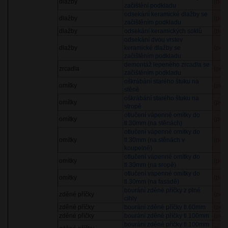
dlažby
(pol
začištění podkladu
odsekání keramické dlažby se
dlažby
(pol
začištěním podkladu
dlažby
odsekání keramických soklů
(pol
odsekání dvou vrstev
dlažby
keramické dlažby se
(pol
začištěním podkladu
demontáž lepeného zrcadla se
zrcadla
(pol
začištěním podkladu
oškrábání starého štuku na
omítky
(pol
stěně
oškrábání starého štuku na
omítky
(pol
stropě
otlučení vápenné omítky do
omítky
(pol
tl.30mm (na stěnách)
otlučení vápenné omítky do
omítky
tl.30mm (na stěnách v
(pol
koupelně)
otlučení vápenné omítky do
omítky
(pol
tl.30mm (na sropě)
otlučení vápenné omítky do
omítky
(pol
tl.30mm (na fasádě)
bourání zděné příčky z plné
zděné příčky
(pol
cihly
zděné příčky
bourání zděné příčky tl.60mm
(pol
zděné příčky
bourání zděné příčky tl.100mm
(pol
bourání zděné příčky tl.100mm