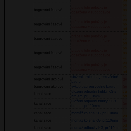
orien
pron
práce u této položky je
bagrování časové
bagri
obsažena v subdodávce
cena
pron
práce u této položky je
bagrování časové
hodi
obsažena v subdodávce
orien
pron
práce u této položky je
bagrování časové
včet
obsažena v subdodávce
orien
pron
práce u této položky je
bagrování časové
bagri
obsažena v subdodávce
cena
pron
práce u této položky je
bagrování časové
včet
obsažena v subdodávce
orien
stažení ornice bagrem včetně
bagrování úkolové
(pol
bagru
bagrování úkolové
výkop bagrem včetně bagru
(pol
uložení odpadní trubky KG s
trub
kanalizace
hrdlem, pr.110mm
orien
uložení odpadní trubky KG s
kanalizace
(pol
hrdlem, pr.110mm
kole
kanalizace
montáž kolena KG, pr.110mm
orien
kanalizace
montáž kolena KG, pr.110mm
(pol
odbo
kanalizace
montáž odbočky KG, pr.110mm
orien