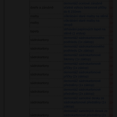
demontáž ocelové zárubně
dveře a zárubně
včetně výřezu betonové příčky
(pol
do tl.150mm
malby
oškrábání staré malby na stěně
(pol
oškrábání staré malby na
malby
(pol
stropě
strhávání papírových tapet na
tapety
(pol
stěně (1 vrstva)
demontáž sádrokartonového
sádrokartony
(pol
podhledu (1x záklop)
demontáž sádrokartonového
sádrokartony
(pol
podhledu (2x záklop)
demontáž sádrokartonové
sádrokartony
(pol
šikminy (1x záklop)
demontáž sádrokartonové
sádrokartony
(pol
příčky (1x záklop)
demontáž sádrokartonové
sádrokartony
(pol
příčky (2x záklop)
demontáž sádrokartonové
sádrokartony
(pol
předstěny (1x záklop)
demontáž sádrokartonové
sádrokartony
(pol
předstěny (2x záklop)
demontáž samotné desky ze
sádrokartony
sádrokartonové předstěny (1x
(pol
záklop)
demontáž samotných desek ze
sádrokartony
sádrokartonové předstěny (2x
(pol