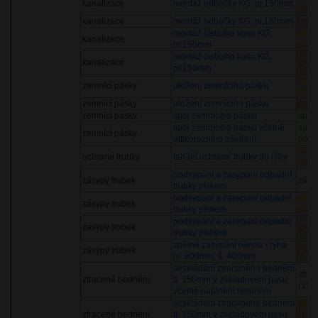
kanalizace
montáž odbočky KG, pr.150mm
orien
kanalizace
montáž odbočky KG, pr.150mm
(pol
montáž čistícího kusu KG,
čistí
kanalizace
pr.150mm
orien
montáž čistícího kusu KG,
kanalizace
(pol
pr.150mm
zemn
zemnící pásky
uložení zemnícího pásku
orien
zemnící pásky
uložení zemnícího pásku
(pol
zemnící pásky
spoj zemnícího pásku
spoj
spoj zemnícího pásku včetně
spojo
zemnící pásky
attikorozního ošetření
potěr
ochr
ochrané trubky
tahání ochrané trubky do rýhy
orien
podsypání a zasypání odpadní
zásypy trubek
zásy
trubky pískem
podsypání a zasypání odpadní
zásy
zásypy trubek
trubky pískem
orien
podsypání a zasypání odpadní
zásypy trubek
(pol
trubky pískem
zpětné zasypání hlínou - rýha
zásypy trubek
(pol
hl. 800mm, š. 400mm
seskládání ztraceného bednění
ztra
ztracené bednění
tl. 150mm v základovém pasu
(150
včetně naplnění betonem
seskládání ztraceného bednění
ztra
ztracené bednění
tl. 150mm v základovém pasu
(150