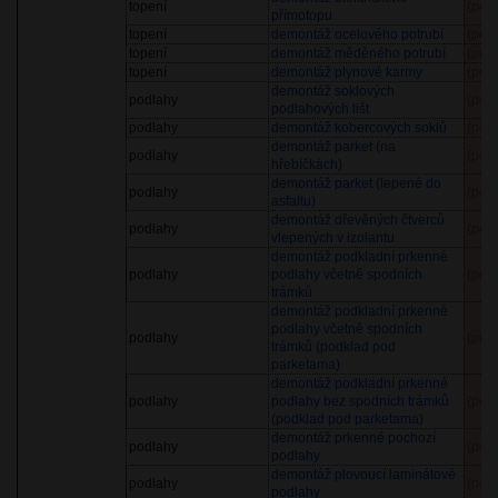
topení
(pol
přímotopu
topení
demontáž ocelového potrubí
(pol
topení
demontáž měděného potrubí
(pol
topení
demontáž plynové karmy
(pol
demontáž soklových
podlahy
(pol
podlahových lišt
podlahy
demontáž kobercových soklů
(pol
demontáž parket (na
podlahy
(pol
hřebíčkách)
demontáž parket (lepené do
podlahy
(pol
asfaltu)
demontáž dřevěných čtverců
podlahy
(pol
vlepených v izolantu
demontáž podkladní prkenné
podlahy
podlahy včetně spodních
(pol
trámků
demontáž podkladní prkenné
podlahy včetně spodních
podlahy
(pol
trámků (podklad pod
parketama)
demontáž podkladní prkenné
podlahy
podlahy bez spodních trámků
(pol
(podklad pod parketama)
demontáž prkenné pochozí
podlahy
(pol
podlahy
demontáž plovoucí laminátové
podlahy
(pol
podlahy