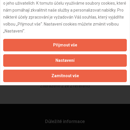
o jeho uživatelích. K tomuto účelu využíváme soubory cookies, které
nám pomáhají zkvalitnit naše služby a personalizovat nabídky. Pro
některé účely zpracování je vyžadován Váš souhlas, který vyjádříte
+3
volbou „Přijmout vše“. Nastavení cookies můžete změnit volbou
„Nastavení“.
Holešov - Nátěry 100 letých dveří
Přijmout vše
21.06.2016
92 000 Kč
Bez hodnocení
Nastavení
Zamítnout vše
Zobrazeno 2 ze 2 referencí
Důležité informace