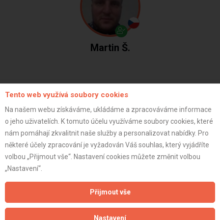
Martin Š.
Tento web využívá soubory cookies
Na našem webu získáváme, ukládáme a zpracováváme informace
 montáž SDK
o jeho uživatelích. K tomuto účelu využíváme soubory cookies, které
nám pomáhají zkvalitnit naše služby a personalizovat nabídky. Pro
39 000 Kč
některé účely zpracování je vyžadován Váš souhlas, který vyjádříte
(
4.8
/
5
)
volbou „Přijmout vše“. Nastavení cookies můžete změnit volbou
„Nastavení“.
+13
Přijmout vše
Nastavení