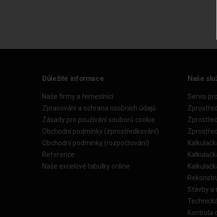
Důležité informace
Naše slu
Naše firmy a řemeslníci
Servis pr
Zpracování a ochrana osobních údajů
Zprostře
Zásady pro používání souborů cookie
Zprostře
Obchodní podmínky (zprostředkování)
Zprostře
Obchodní podmínky (rozpočtování)
Kalkulačk
Reference
Kalkulač
Naše excelové tabulky online
Kalkulač
Rekonstr
Stavby a
Technick
Kontrola 