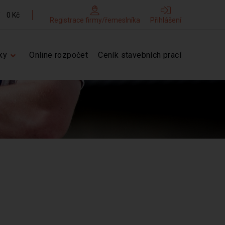
0 Kč
Registrace firmy/řemeslníka
Přihlášení
ky
Online rozpočet
Ceník stavebních prací