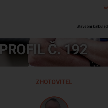
Stavební kalkulač
PROFIL Č. 192
ZHOTOVITEL