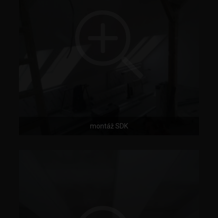
montáž SDK