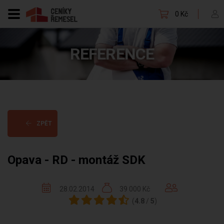
0 Kč
REFERENCE
ZPĚT
Opava - RD - montáž SDK
28.02.2014
39 000 Kč
(
4.8
/
5
)