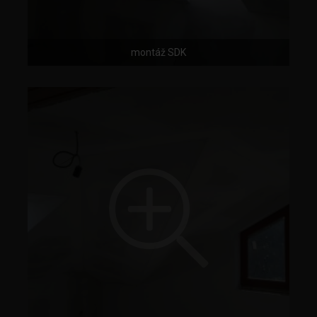
montáž SDK