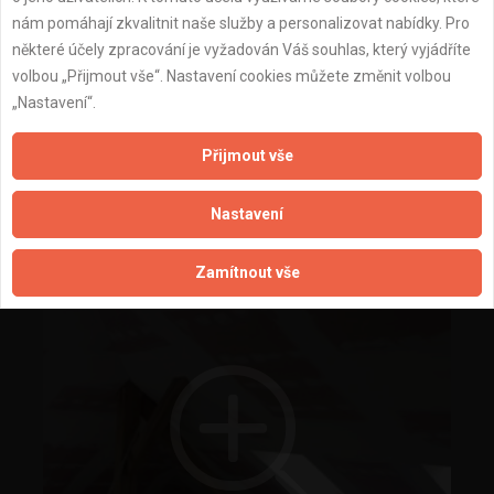
nám pomáhají zkvalitnit naše služby a personalizovat nabídky. Pro
některé účely zpracování je vyžadován Váš souhlas, který vyjádříte
volbou „Přijmout vše“. Nastavení cookies můžete změnit volbou
„Nastavení“.
Přijmout vše
montáž SDK
Nastavení
Zamítnout vše