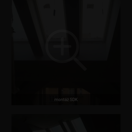
montáž SDK