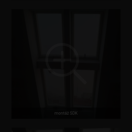
montáž SDK