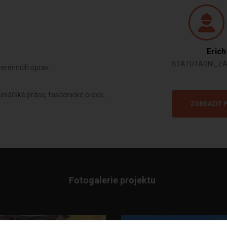
Erich
STATUTARNI_Z
terénních oprav.
uhlářské práce, fasádnické práce,
ZOBRAZIT P
Fotogalerie projektu