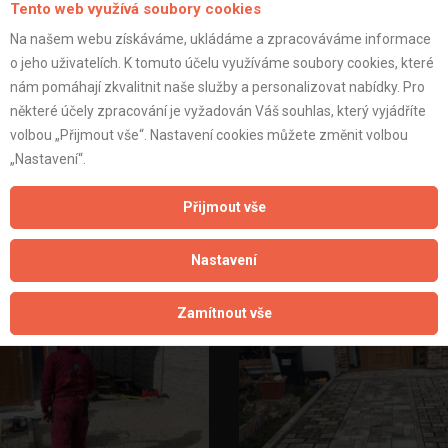
Tento web využívá soubory cookies
Na našem webu získáváme, ukládáme a zpracováváme informace
o jeho uživatelích. K tomuto účelu využíváme soubory cookies, které
nám pomáhají zkvalitnit naše služby a personalizovat nabídky. Pro
některé účely zpracování je vyžadován Váš souhlas, který vyjádříte
volbou „Přijmout vše“. Nastavení cookies můžete změnit volbou
„Nastavení“.
Přijmout vše
Nastavení
Zamítnout vše