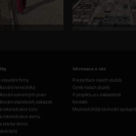
žby
Informace o nás
o stavební firmy
Prezentace našich služeb
dkování řemeslníků
Ceník našich služeb
dkování samotných prací
O projektu a o zakladateli
dkování stavebních zakázek
Kontakt
a rekonstrukce bytu
Možnosti bližší obchodní spolupr
ka rekonstrukce domu
ka stavby domu
ukce bytů