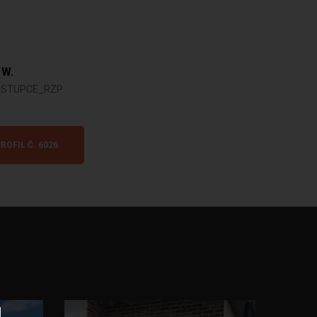
 W.
ASTUPCE_RZP
ROFIL Č. 6026