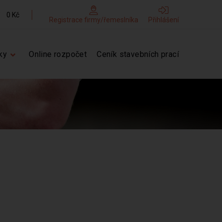
0 Kč
Registrace firmy/řemeslníka
Přihlášení
ky
Online rozpočet
Ceník stavebních prací