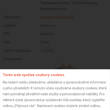
Obkladačské práce, Truhlářské práce,
Fasádnické práce
Reference:
zobrazit reference (2)
Subjekt:
Firma s.r.o.
DPH:
Neplátce
Věk:
72 let
Datum registrace:
1.3.2023
Dostupnost:
Tento web využívá soubory cookies
Na našem webu získáváme, ukládáme a zpracováváme informace
o jeho uživatelích. K tomuto účelu využíváme soubory cookies, které
nám pomáhají zkvalitnit naše služby a personalizovat nabídky. Pro
některé účely zpracování je vyžadován Váš souhlas, který vyjádříte
volbou „Přijmout vše“. Nastavení cookies můžete změnit volbou