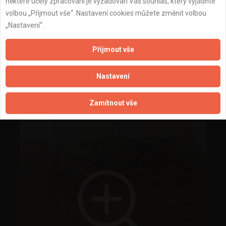
některé účely zpracování je vyžadován Váš souhlas, který vyjádříte
volbou „Přijmout vše“. Nastavení cookies můžete změnit volbou
„Nastavení“.
Přijmout vše
Nastavení
pokládka parket
Zamítnout vše