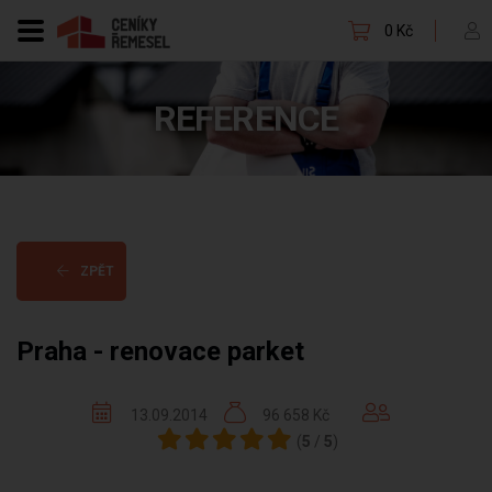
0 Kč
REFERENCE
ZPĚT
Praha - renovace parket
13.09.2014
96 658 Kč
(
5
/
5
)