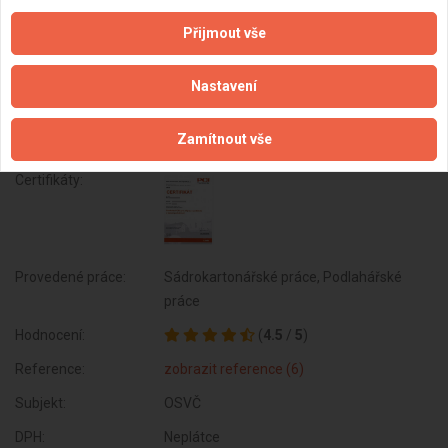
07/2016 , Nakládání s reprodukčním
materiálem lesních dřevin od 07/2016 ,
Přijmout vše
Opravy a údržba potřeb pro domácnost,
předmětů kulturní povahy, výrobků jemné
Nastavení
mechaniky, optických přístrojů a měřidel
od 07/2016 , Nákup, prodej, správa a
Zamítnout vše
údržba nemovitostí od 03/2020
Certifikáty:
Provedené práce:
Sádrokartonářské práce, Podlahářské
práce
Hodnocení:
(
4.5
/
5
)
Reference:
zobrazit reference (6)
Subjekt:
OSVČ
DPH:
Neplátce