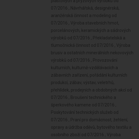
plastových a pryžových výrobků od
07/2016 , Návrhářská, designérská,
aranžérská činnost a modeling od
07/2016 , Výroba stavebních hmot,
porcelánových, keramických a sádrových
výrobků od 07/2016 , Překladatelská a
tlumočnická činnost od 07/2016 , Výroba
brusiv a ostatních minerálních nekovových
výrobků od 07/2016 , Provozování
kulturních, kulturně-vzdělávacích a
zábavních zařízení, pořádání kulturních
produkcí, zábav, výstav, veletrhů,
přehlídek, prodejních a obdobných akcí od
07/2016 , Broušení technického a
šperkového kamene od 07/2016 ,
Poskytování technických služeb od
07/2016 , Praní pro domácnost, žehlení,
opravy a údržba oděvů, bytového textilu a
osobního zboží od 07/2016 , Výroba