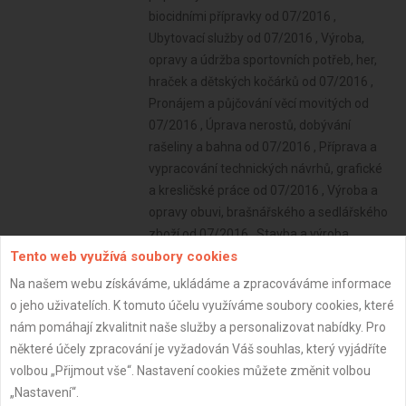
biocidními přípravky od 07/2016 ,
Ubytovací služby od 07/2016 , Výroba,
opravy a údržba sportovních potřeb, her,
hraček a dětských kočárků od 07/2016 ,
Pronájem a půjčování věcí movitých od
07/2016 , Úprava nerostů, dobývání
rašeliny a bahna od 07/2016 , Příprava a
vypracování technických návrhů, grafické
a kresličské práce od 07/2016 , Výroba a
opravy obuvi, brašnářského a sedlářského
zboží od 07/2016 , Stavba a výroba
Tento web využívá soubory cookies
plavidel od 07/2016 , Poskytování
software, poradenství v oblasti
Na našem webu získáváme, ukládáme a zpracováváme informace
informačních technologií, zpracování dat,
o jeho uživatelích. K tomuto účelu využíváme soubory cookies, které
hostingové a související činnosti a webové
nám pomáhají zkvalitnit naše služby a personalizovat nabídky. Pro
portály od 07/2016 , Výroba měřicích,
některé účely zpracování je vyžadován Váš souhlas, který vyjádříte
zkušebních, navigačních, optických a
volbou „Přijmout vše“. Nastavení cookies můžete změnit volbou
fotografických přístrojů a zařízení od
„Nastavení“.