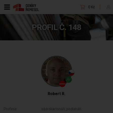
0 Kč
PROFIL Č. 148
Robert R.
Profese:
sádrokartonáři, podlaháři