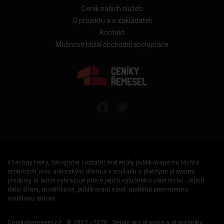
Ceník našich služeb
O projektu a o zakladateli
Kontakt
Možnosti bližší obchodní spolupráce
Všechny texty, fotografie i ostatní materiály publikované na těchto
stránkách jsou autorským dílem a v souladu s platnými právními
předpisy si autor vyhrazuje právo jejich výlučného vlastnictví. Jejich
další šíření, modifikace, publikování apod. podléhá písemnému
souhlasu autora.
CenikyRemesel.cz
© 2012 - 2026
Servis pro stavaře a stavebníky