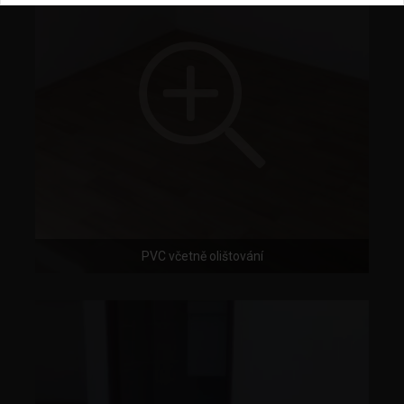
PVC včetně olištování