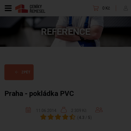
0 Kč
REFERENCE
ZPĚT
Praha - pokládka PVC
11.06.2014
2 309 Kč
(
4.3
/
5
)