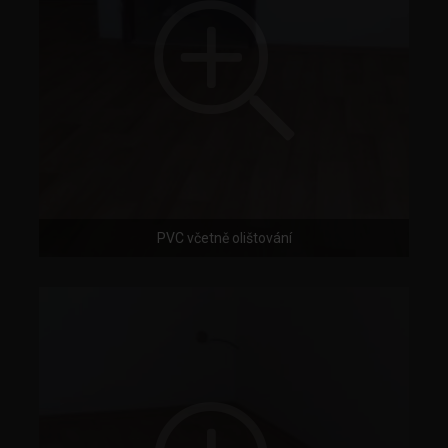
PVC včetně olištování