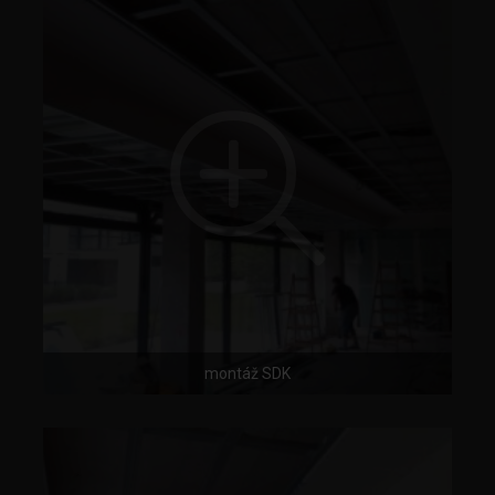
montáž SDK