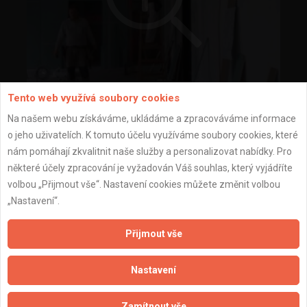
Tento web využívá soubory cookies
montáž SDK podhledů a příček
Na našem webu získáváme, ukládáme a zpracováváme informace
o jeho uživatelích. K tomuto účelu využíváme soubory cookies, které
nám pomáhají zkvalitnit naše služby a personalizovat nabídky. Pro
některé účely zpracování je vyžadován Váš souhlas, který vyjádříte
volbou „Přijmout vše“. Nastavení cookies můžete změnit volbou
„Nastavení“.
Přijmout vše
Nastavení
Zamítnout vše