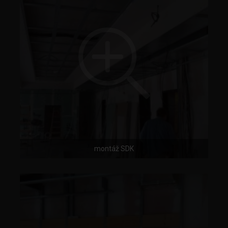
montáž SDK