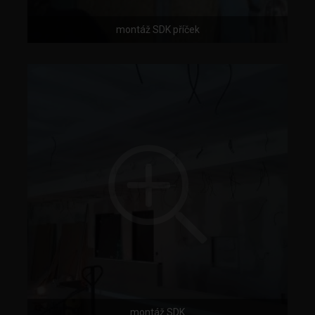
montáž SDK příček
montáž SDK