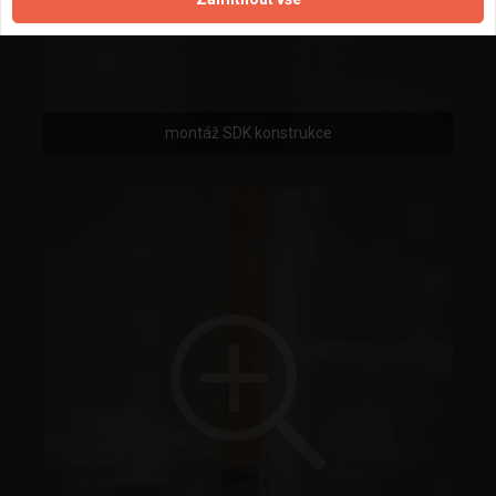
montáž SDK konstrukce