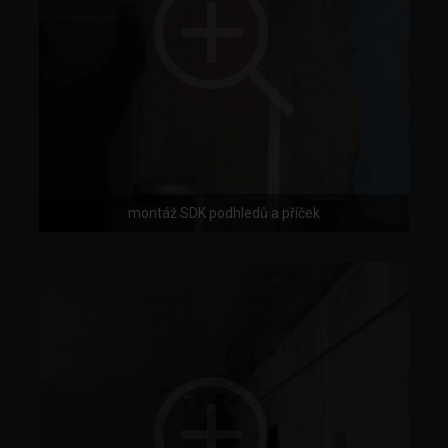
montáž SDK podhledů a příček