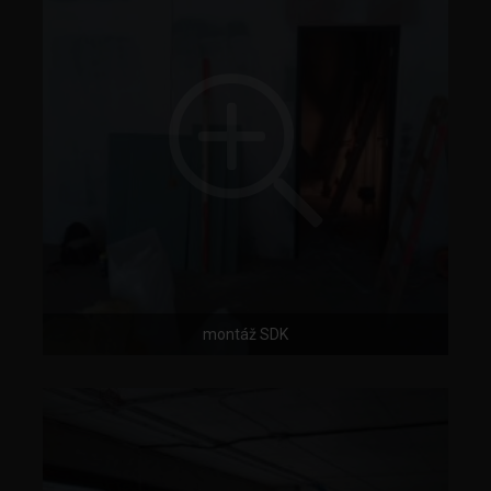
montáž SDK