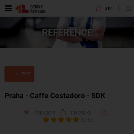
0 Kč
REFERENCE
ZPĚT
Praha - Caffe Costadoro - SDK
17.06.2015
101 954 Kč
(
5
/
5
)