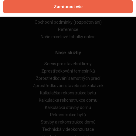
Zpracování a ochrana osobních údajů
Zamítnout vše
Zásady pro používání souborů cookie
Obchodní podmínky (zprostředkování)
Obchodní podmínky (rozpočtování)
Reference
Naše excelové tabulky online
Naše služby
Servis pro stavební firmy
Zprostředkování řemeslníků
Zprostředkování samotných prací
Zprostředkování stavebních zakázek
Kalkulačka rekonstrukce bytu
Kalkulačka rekonstrukce domu
Kalkulačka stavby domu
Rekonstrukce bytů
Stavby a rekonstrukce domů
Technická videokonzultace