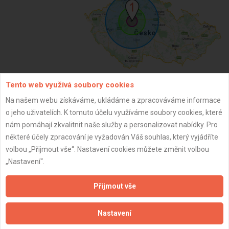
Tento web využívá soubory cookies
Na našem webu získáváme, ukládáme a zpracováváme informace
ZPĚT
o jeho uživatelích. K tomuto účelu využíváme soubory cookies, které
nám pomáhají zkvalitnit naše služby a personalizovat nabídky. Pro
některé účely zpracování je vyžadován Váš souhlas, který vyjádříte
Aktualizováno z portálu ARES dne 02.12.2024 12:00:13
volbou „Přijmout vše“. Nastavení cookies můžete změnit volbou
„Nastavení“.
Přijmout vše
Důležité informace
Nastavení
Naše firmy a řemeslníci