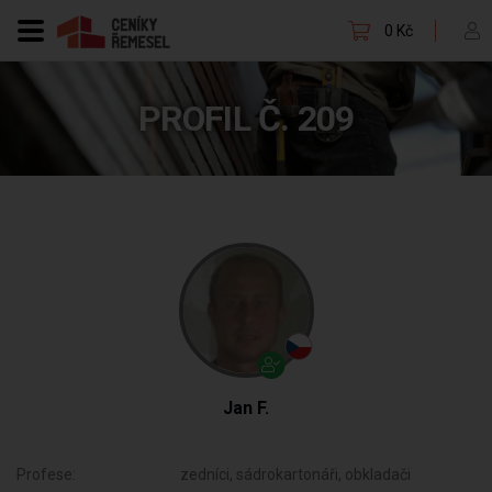
0 Kč
PROFIL Č. 209
Jan F.
Profese:
zedníci, sádrokartonáři, obkladači