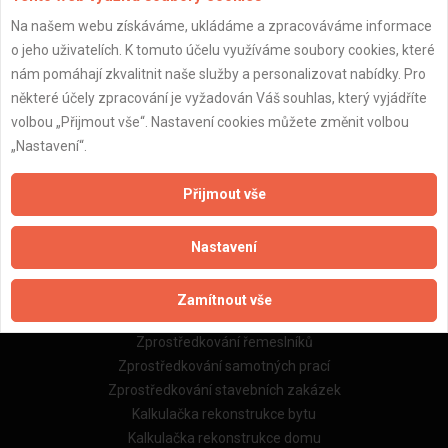
Na našem webu získáváme, ukládáme a zpracováváme informace
Důležité informace
o jeho uživatelích. K tomuto účelu využíváme soubory cookies, které
nám pomáhají zkvalitnit naše služby a personalizovat nabídky. Pro
Naše firmy a řemeslníci
některé účely zpracování je vyžadován Váš souhlas, který vyjádříte
Zpracování a ochrana osobních údajů
volbou „Přijmout vše“. Nastavení cookies můžete změnit volbou
Zásady pro používání souborů cookie
„Nastavení“.
Obchodní podmínky (zprostředkování)
Obchodní podmínky (rozpočtování)
Přijmout vše
Reference
Naše excelové tabulky online
Nastavení
Naše služby
Zamítnout vše
Servis pro stavební firmy
Zprostředkování řemeslníků
Zprostředkování samotných prací
Zprostředkování stavebních zakázek
Kalkulačka rekonstrukce bytu
Kalkulačka rekonstrukce domu