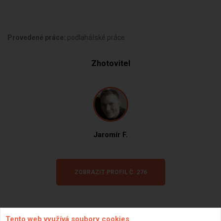
Provedené práce:
podlahářské práce
Zhotovitel
Jaromír F.
ZOBRAZIT PROFIL Č. 276
Tento web využívá soubory cookies