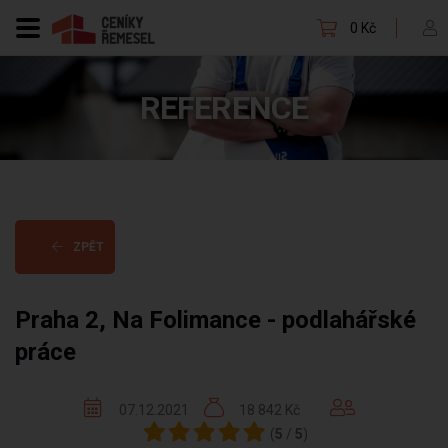
0 Kč
REFERENCE
ZPĚT
Praha 2, Na Folimance - podlahářské
práce
07.12.2021
18 842 Kč
(
5
/
5
)