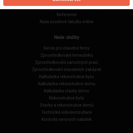
Obchodní podmínky (zprostředkování)
Obchodní podmínky (rozpočtování)
Reference
Naše excelové tabulky online
Naše služby
Servis pro stavební firmy
Zprostředkování řemeslníků
Zprostředkování samotných prací
Zprostředkování stavebních zakázek
Kalkulačka rekonstrukce bytu
Kalkulačka rekonstrukce domu
Kalkulačka stavby domu
Rekonstrukce bytů
Stavby a rekonstrukce domů
Technická videokonzultace
Kontrola cenových nabídek