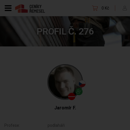
0 Kč
PROFIL Č. 276
Jaromír F.
Profese:
podlaháři