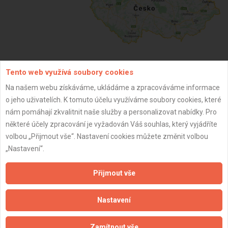
Tento web využívá soubory cookies
ZPĚT
Na našem webu získáváme, ukládáme a zpracováváme informace
o jeho uživatelích. K tomuto účelu využíváme soubory cookies, které
nám pomáhají zkvalitnit naše služby a personalizovat nabídky. Pro
Aktualizováno z portálu ARES dne 29.08.2025 22:09:14
některé účely zpracování je vyžadován Váš souhlas, který vyjádříte
volbou „Přijmout vše“. Nastavení cookies můžete změnit volbou
„Nastavení“.
Důležité informace
Přijmout vše
Naše firmy a řemeslníci
Nastavení
Zpracování a ochrana osobních údajů
Zásady pro používání souborů cookie
Zamítnout vše