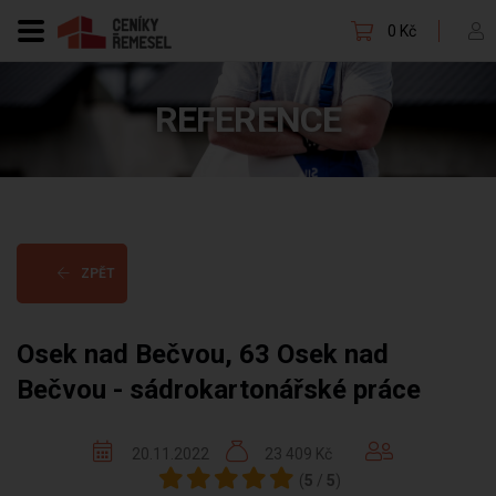
0 Kč
REFERENCE
ZPĚT
Osek nad Bečvou, 63 Osek nad
Bečvou - sádrokartonářské práce
20.11.2022
23 409 Kč
(
5
/
5
)