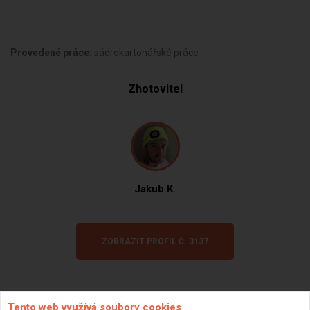
Provedené práce:
sádrokartonářské práce
Zhotovitel
Jakub K.
ZOBRAZIT PROFIL Č. 3137
Tento web využívá soubory cookies