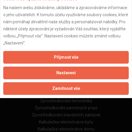
Na našem webu získáváme, ukládáme a zpracováváme informace
Důležité informace
o jeho uživatelích. K tomuto účelu využíváme soubory cookies, které
nám pomáhají zkvalitnit naše služby a personalizovat nabídky. Pro
Naše firmy a řemeslníci
některé účely zpracování je vyžadován Váš souhlas, který vyjádříte
Zpracování a ochrana osobních údajů
volbou „Přijmout vše“. Nastavení cookies můžete změnit volbou
Zásady pro používání souborů cookie
„Nastavení“.
Obchodní podmínky (zprostředkování)
Obchodní podmínky (rozpočtování)
Přijmout vše
Reference
Naše excelové tabulky online
Nastavení
Naše služby
Zamítnout vše
Servis pro stavební firmy
Zprostředkování řemeslníků
Zprostředkování samotných prací
Zprostředkování stavebních zakázek
Kalkulačka rekonstrukce bytu
Kalkulačka rekonstrukce domu