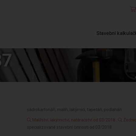
Stavební kalkulač
37
sádrokartonáři, malíři, lakýrníci, tapetáři, podlaháři
Malířství, lakýrnictví, natěračství od 03/2018
,
Zednic
specializované stavební činnosti od 03/2018