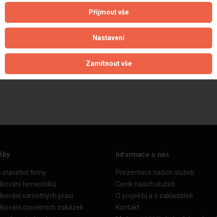
Přijmout vše
Nastavení
Zamítnout vše
Aktualizováno z portálu ARES dne 09.08.2025 09:26:39
žby
Informace o nás
o stavební firmy
Prezentace našich služeb
dkování řemeslníků
Ceník našich služeb
dkování samotných prací
O projektu a o zakladateli
dkování stavebních zakázek
Kontakt