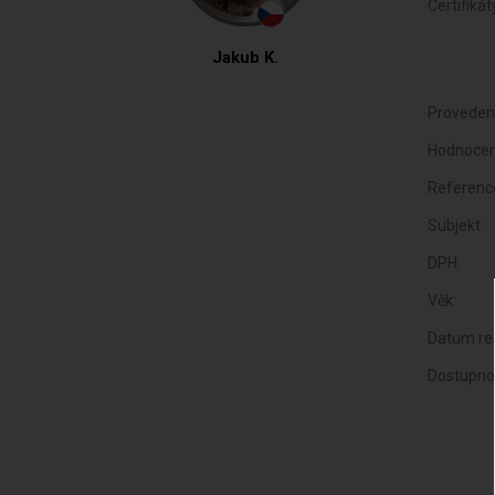
Certifikát
Jakub K.
Proveden
Hodnocen
Referenc
Subjekt:
DPH:
Věk:
Datum reg
Dostupno