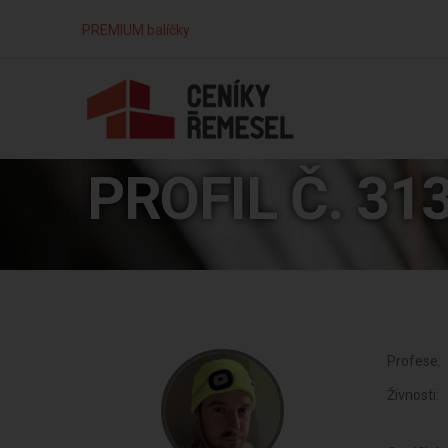
PREMIUM balíčky
PROFIL Č. 31
Profese:
Živnosti: