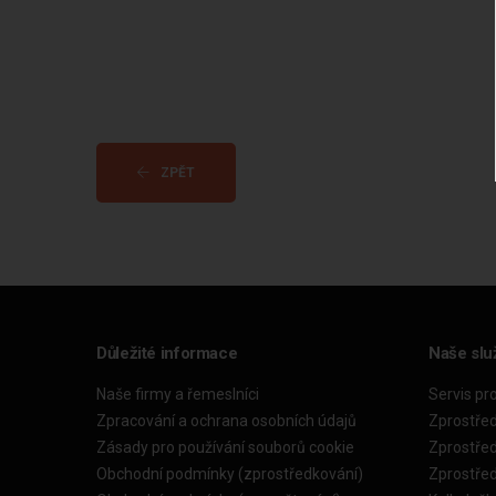
ZPĚT
Důležité informace
Naše slu
Naše firmy a řemeslníci
Servis pr
Zpracování a ochrana osobních údajů
Zprostře
Zásady pro používání souborů cookie
Zprostře
Obchodní podmínky (zprostředkování)
Zprostře