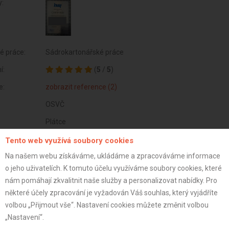
y:
é práce:
Sádrokartonářské práce
í:
(
5
/
5
)
e:
zobrazit reference (2)
OSVČ
Plátce
32 let
Tento web využívá soubory cookies
Na našem webu získáváme, ukládáme a zpracováváme informace
istrace:
19.7.2020
o jeho uživatelích. K tomuto účelu využíváme soubory cookies, které
st:
nám pomáhají zkvalitnit naše služby a personalizovat nabídky. Pro
některé účely zpracování je vyžadován Váš souhlas, který vyjádříte
volbou „Přijmout vše“. Nastavení cookies můžete změnit volbou
„Nastavení“.