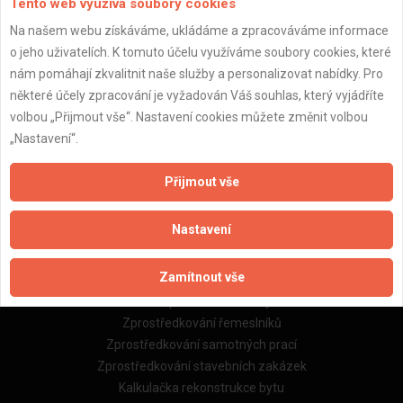
Tento web využívá soubory cookies
Na našem webu získáváme, ukládáme a zpracováváme informace
o jeho uživatelích. K tomuto účelu využíváme soubory cookies, které
Důležité informace
nám pomáhají zkvalitnit naše služby a personalizovat nabídky. Pro
Naše firmy a řemeslníci
některé účely zpracování je vyžadován Váš souhlas, který vyjádříte
Zpracování a ochrana osobních údajů
volbou „Přijmout vše“. Nastavení cookies můžete změnit volbou
Zásady pro používání souborů cookie
„Nastavení“.
Obchodní podmínky (zprostředkování)
Obchodní podmínky (rozpočtování)
Přijmout vše
Reference
Naše excelové tabulky online
Nastavení
Naše služby
Zamítnout vše
Servis pro stavební firmy
Zprostředkování řemeslníků
Zprostředkování samotných prací
Zprostředkování stavebních zakázek
Kalkulačka rekonstrukce bytu