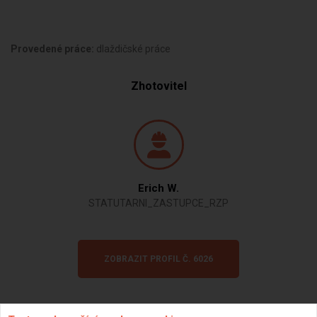
Provedené práce:
dlaždičské práce
Zhotovitel
Erich W.
STATUTARNI_ZASTUPCE_RZP
ZOBRAZIT PROFIL Č. 6026