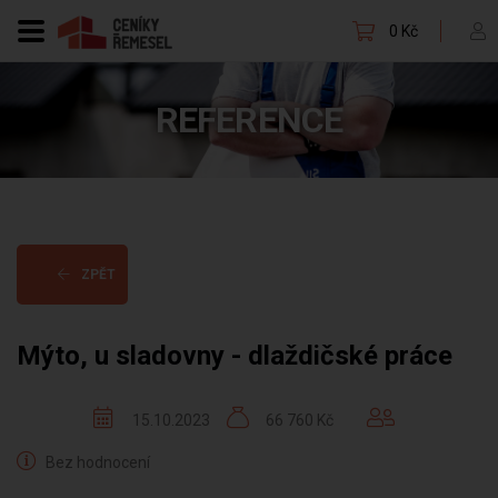
0 Kč
REFERENCE
ZPĚT
Mýto, u sladovny - dlaždičské práce
15.10.2023
66 760 Kč
Bez hodnocení