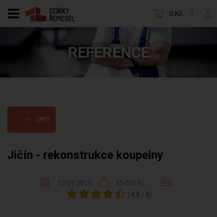
0 Kč
REFERENCE
ZPĚT
Jičín - rekonstrukce koupelny
13.09.2019
45 000 Kč
(
4.5
/
5
)