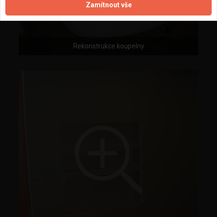
Zamítnout vše
Rekonstrukce koupelny