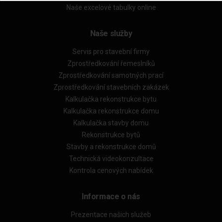
Naše excelové tabulky online
Naše služby
Servis pro stavební firmy
Zprostředkování řemeslníků
Zprostředkování samotných prací
Zprostředkování stavebních zakázek
Kalkulačka rekonstrukce bytu
Kalkulačka rekonstrukce domu
Kalkulačka stavby domu
Rekonstrukce bytů
Stavby a rekonstrukce domů
Technická videokonzultace
Kontrola cenových nabídek
Informace o nás
Prezentace našich služeb