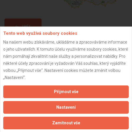
ZPĚT
Tento web využívá soubory cookies
Na našem webu získáváme, ukládáme a zpracováváme informace
Aktualizováno z portálu ARES dne 03.12.2024 01:30:09
o jeho uživatelích. K tomuto účelu využíváme soubory cookies, které
nám pomáhají zkvalitnit naše služby a personalizovat nabídky. Pro
některé účely zpracování je vyžadován Váš souhlas, který vyjádříte
volbou „Přijmout vše“. Nastavení cookies můžete změnit volbou
„Nastavení“.
Důležité informace
Přijmout vše
Naše firmy a řemeslníci
Zpracování a ochrana osobních údajů
Nastavení
Zásady pro používání souborů cookie
Obchodní podmínky (zprostředkování)
Obchodní podmínky (rozpočtování)
Zamítnout vše
Reference