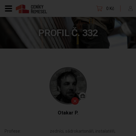
0 Kč
PROFIL Č. 332
Otakar P.
Profese:
zedníci, sádrokartonáři, instalatéři,