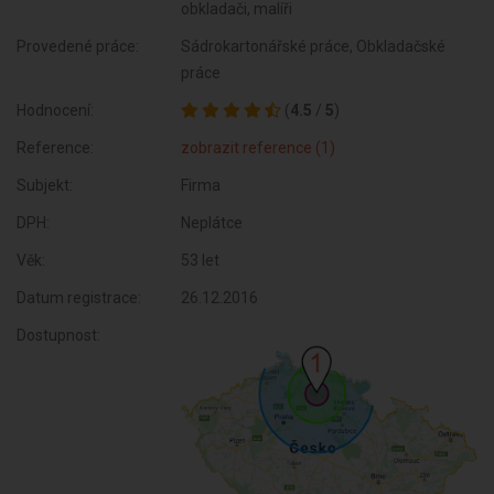
obkladači, malíři
Provedené práce:
Sádrokartonářské práce, Obkladačské
práce
Hodnocení:
(
4.5
/
5
)
Reference:
zobrazit reference (1)
Subjekt:
Firma
DPH:
Neplátce
Věk:
53 let
Datum registrace:
26.12.2016
Dostupnost: