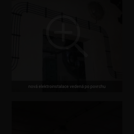
nová elektroinstalace vedená po povrchu