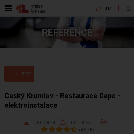
0 Kč
REFERENCE
ZPĚT
Český Krumlov - Restaurace Depo -
elektroinstalace
26.02.2014
152 000 Kč
(
4.8
/
5
)