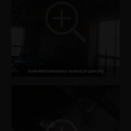
nová elektroinstalace vedená po povrchu