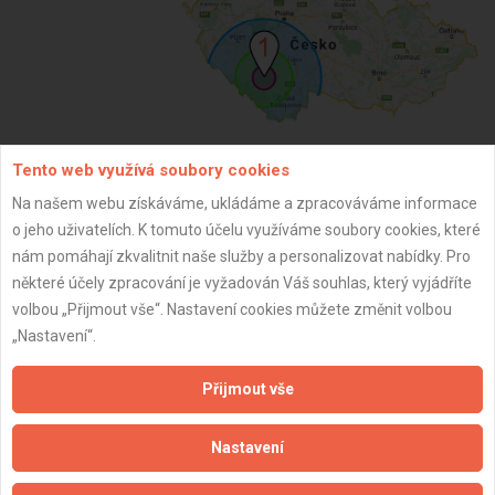
Tento web využívá soubory cookies
ZPĚT
Na našem webu získáváme, ukládáme a zpracováváme informace
o jeho uživatelích. K tomuto účelu využíváme soubory cookies, které
nám pomáhají zkvalitnit naše služby a personalizovat nabídky. Pro
Aktualizováno z portálu ARES dne 02.12.2024 02:45:05
některé účely zpracování je vyžadován Váš souhlas, který vyjádříte
volbou „Přijmout vše“. Nastavení cookies můžete změnit volbou
„Nastavení“.
Přijmout vše
Důležité informace
Naše firmy a řemeslníci
Nastavení
Zpracování a ochrana osobních údajů