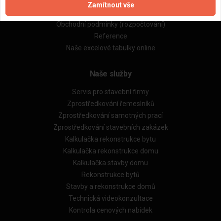
Zásady pro používání souborů cookie
Zamítnout vše
Obchodní podmínky (zprostředkování)
Obchodní podmínky (rozpočtování)
Reference
Naše excelové tabulky online
Naše služby
Servis pro stavební firmy
Zprostředkování řemeslníků
Zprostředkování samotných prací
Zprostředkování stavebních zakázek
Kalkulačka rekonstrukce bytu
Kalkulačka rekonstrukce domu
Kalkulačka stavby domu
Rekonstrukce bytů
Stavby a rekonstrukce domů
Technická videokonzultace
Kontrola cenových nabídek