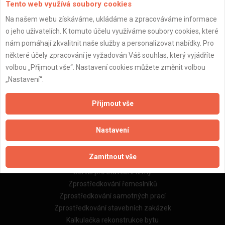
Tento web využívá soubory cookies
Na našem webu získáváme, ukládáme a zpracováváme informace
o jeho uživatelích. K tomuto účelu využíváme soubory cookies, které
Důležité informace
nám pomáhají zkvalitnit naše služby a personalizovat nabídky. Pro
Naše firmy a řemeslníci
některé účely zpracování je vyžadován Váš souhlas, který vyjádříte
Zpracování a ochrana osobních údajů
volbou „Přijmout vše“. Nastavení cookies můžete změnit volbou
Zásady pro používání souborů cookie
„Nastavení“.
Obchodní podmínky (zprostředkování)
Obchodní podmínky (rozpočtování)
Přijmout vše
Reference
Naše excelové tabulky online
Nastavení
Naše služby
Zamítnout vše
Servis pro stavební firmy
Zprostředkování řemeslníků
Zprostředkování samotných prací
Zprostředkování stavebních zakázek
Kalkulačka rekonstrukce bytu