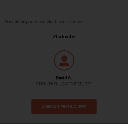
Provedené práce:
sádrokartonářské práce
Zhotovitel
David S.
STATUTARNI_ZASTUPCE_RZP
ZOBRAZIT PROFIL Č. 3893