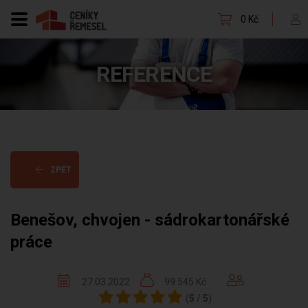
0 Kč
REFERENCE
ZPĚT
Benešov, chvojen - sádrokartonářské
práce
27.03.2022
99 545 Kč
(
5
/
5
)