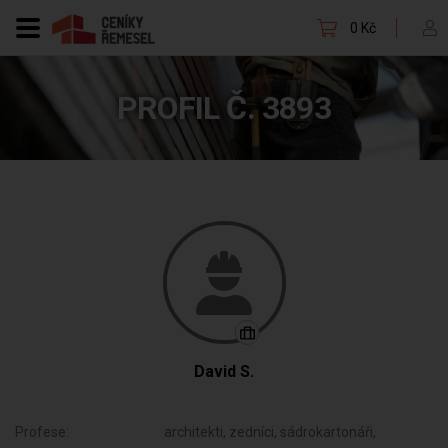
0 Kč
PROFIL Č. 3893
David S.
Profese:
architekti, zedníci, sádrokartonáři,