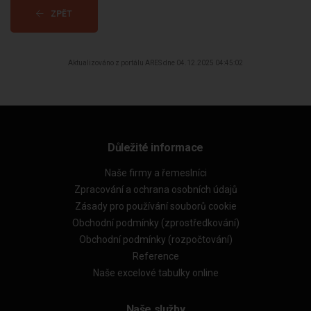
ZPĚT
Aktualizováno z portálu ARES dne 04.12.2025 04:45:02
Důležité informace
Naše firmy a řemeslníci
Zpracování a ochrana osobních údajů
Zásady pro používání souborů cookie
Obchodní podmínky (zprostředkování)
Obchodní podmínky (rozpočtování)
Reference
Naše excelové tabulky online
Naše služby