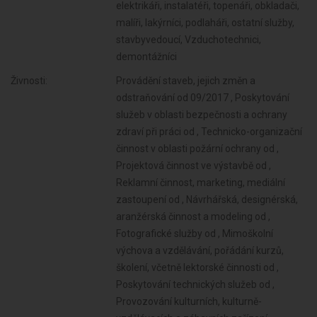
elektrikáři, instalatéři, topenáři, obkladači,
malíři, lakýrníci, podlaháři, ostatní služby,
stavbyvedoucí, Vzduchotechnici,
demontážníci
Živnosti:
Provádění staveb, jejich změn a
odstraňování od 09/2017 , Poskytování
služeb v oblasti bezpečnosti a ochrany
zdraví při práci od , Technicko-organizační
činnost v oblasti požární ochrany od ,
Projektová činnost ve výstavbě od ,
Reklamní činnost, marketing, mediální
zastoupení od , Návrhářská, designérská,
aranžérská činnost a modeling od ,
Fotografické služby od , Mimoškolní
výchova a vzdělávání, pořádání kurzů,
školení, včetně lektorské činnosti od ,
Poskytování technických služeb od ,
Provozování kulturních, kulturně-