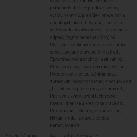
vzdělávacích a zábavních zařízení,
pořádání kulturních produkcí, zábav,
výstav, veletrhů, přehlídek, prodejních a
obdobných akcí od , Výroba, obchod a
služby jinde nezařazené od , Nakládání s
odpady (vyjma nebezpečných) od ,
Přípravné a dokončovací stavební práce,
specializované stavební činnosti od ,
Zprostředkování obchodu a služeb od ,
Pronájem a půjčování věcí movitých od ,
Poradenská a konzultační činnost,
zpracování odborných studií a posudků od
, Projektování pozemkových úprav od ,
Příprava a vypracování technických
návrhů, grafické a kresličské práce od ,
Projektování elektrických zařízení od ,
Nákup, prodej, správa a údržba
nemovitostí od
Provedené práce:
Sádrokartonářské práce