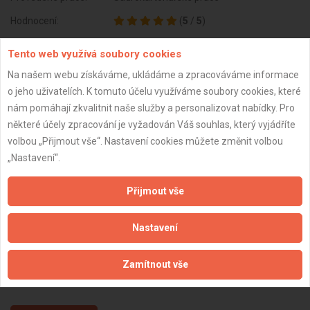
Hodnocení:
(
5
/
5
)
Reference:
zobrazit reference (1)
Tento web využívá soubory cookies
Subjekt:
Firma s.r.o.
Na našem webu získáváme, ukládáme a zpracováváme informace
o jeho uživatelích. K tomuto účelu využíváme soubory cookies, které
DPH:
Plátce
nám pomáhají zkvalitnit naše služby a personalizovat nabídky. Pro
Věk:
29 let
některé účely zpracování je vyžadován Váš souhlas, který vyjádříte
Datum registrace:
10.3.2021
volbou „Přijmout vše“. Nastavení cookies můžete změnit volbou
„Nastavení“.
Dostupnost:
Přijmout vše
Nastavení
Zamítnout vše