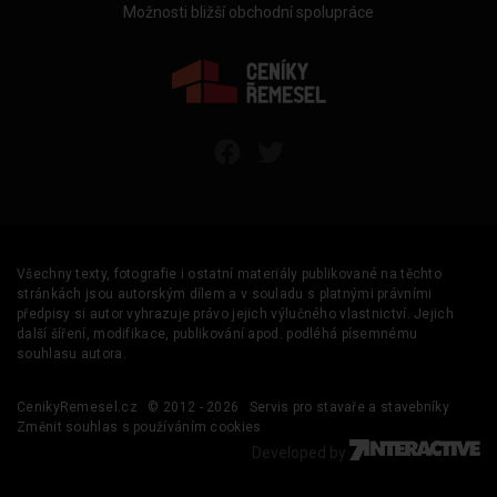
Možnosti bližší obchodní spolupráce
Všechny texty, fotografie i ostatní materiály publikované na těchto
stránkách jsou autorským dílem a v souladu s platnými právními
předpisy si autor vyhrazuje právo jejich výlučného vlastnictví. Jejich
další šíření, modifikace, publikování apod. podléhá písemnému
souhlasu autora.
CenikyRemesel.cz
© 2012 - 2026
Servis pro stavaře a stavebníky
Změnit souhlas s používáním cookies
Developed by