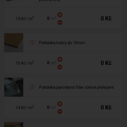
0 Kč
2
2
m
13 Kč
/ m
Pokládka hobry do 10mm
0 Kč
2
2
m
15 Kč
/ m
Pokládka parotěsné fólie včetně přelepení
0 Kč
2
2
m
14 Kč
/ m