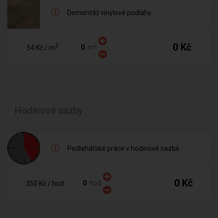
Demontáž vinylové podlahy
0 Kč
2
2
m
54 Kč
/ m
Hodinové sazby
Podlahářské práce v hodinové sazbě
0 Kč
hod
350 Kč
/ hod