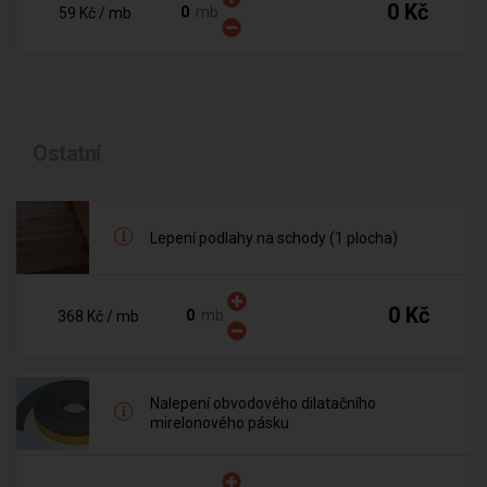
0 Kč
mb
59 Kč
/ mb
Ostatní
Lepení podlahy na schody (1 plocha)
0 Kč
mb
368 Kč
/ mb
Nalepení obvodového dilatačního
mirelonového pásku