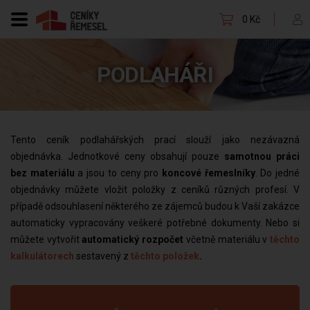
0 Kč
PODLAHÁŘI
Tento ceník podlahářských prací slouží jako nezávazná
objednávka. Jednotkové ceny obsahují pouze
samotnou práci
bez materiálu
a jsou to ceny pro
koncové řemeslníky
. Do jedné
objednávky můžete vložit položky z ceníků různých profesí. V
případě odsouhlasení některého ze zájemců budou k Vaší zakázce
automaticky vypracovány veškeré potřebné dokumenty. Nebo si
můžete vytvořit
automatický rozpočet
včetně materiálu v
těchto
kalkulátorech
sestavený z
těchto položek
.