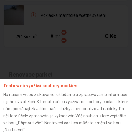
Pokládka marmolea včetně svaření
0 Kč
2
2
m
294 Kč
/ m
Renovace parket
Tento web využívá soubory cookies
Na našem webu získáváme, ukládáme a zpracováváme informace
Broušení parket (hrubé + jemné)
o jeho uživatelích. K tomuto účelu využíváme soubory cookies, které
nám pomáhají zkvalitnit naše služby a personalizovat nabídky. Pro
některé účely zpracování je vyžadován Váš souhlas, který vyjádříte
0 Kč
2
2
m
190 Kč
/ m
volbou „Přijmout vše“. Nastavení cookies můžete změnit volbou
„Nastavení“.