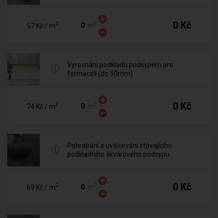
0 Kč
2
2
m
57 Kč
/ m
Vyrovnání podkladu podsypem pro
fermacell (do 50mm)
0 Kč
2
2
m
74 Kč
/ m
Pohrabání a uválcování stávajícího
podkladního škvárového podsypu
0 Kč
2
2
m
69 Kč
/ m