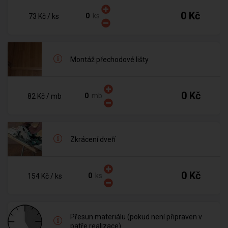
0 Kč
ks
73 Kč
/ ks
Montáž přechodové lišty
0 Kč
mb
82 Kč
/ mb
Zkrácení dveří
0 Kč
ks
154 Kč
/ ks
Přesun materiálu (pokud není připraven v
patře realizace)