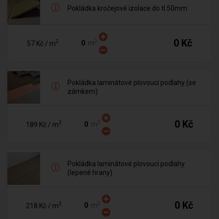
Pokládka kročejové izolace do tl.50mm
0 Kč
2
2
m
57 Kč
/ m
Pokládka laminátové plovoucí podlahy (se
zámkem)
0 Kč
2
2
m
189 Kč
/ m
Pokládka laminátové plovoucí podlahy
(lepené hrany)
0 Kč
2
2
m
218 Kč
/ m