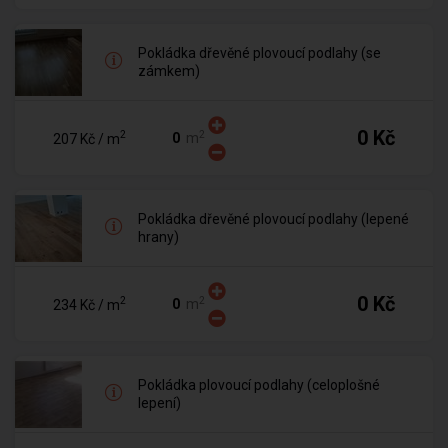
Pokládka dřevěné plovoucí podlahy (se
zámkem)
0 Kč
2
2
m
207 Kč
/ m
Pokládka dřevěné plovoucí podlahy (lepené
hrany)
0 Kč
2
2
m
234 Kč
/ m
Pokládka plovoucí podlahy (celoplošné
lepení)