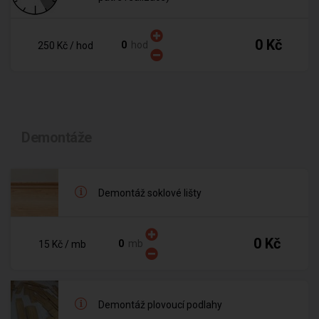
0 Kč
hod
250 Kč
/ hod
Demontáže
Demontáž soklové lišty
0 Kč
mb
15 Kč
/ mb
Demontáž plovoucí podlahy