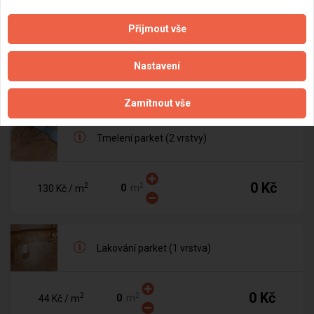
Tmelení parket (1 vrstva)
Přijmout vše
Nastavení
0 Kč
2
2
m
65 Kč
/ m
Zamítnout vše
Tmelení parket (2 vrstvy)
0 Kč
2
2
m
130 Kč
/ m
Lakování parket (1 vrstva)
0 Kč
2
2
m
44 Kč
/ m