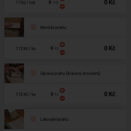
0 Kč
mb
17 Kč
/ mb
Montáž prahu
0 Kč
ks
112 Kč
/ ks
Úprava prahu (krácení, broušení)
0 Kč
ks
115 Kč
/ ks
Lakování prahu