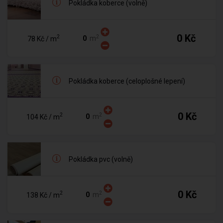
Pokládka koberce (volně)
0 Kč
2
2
m
78 Kč
/ m
Pokládka koberce (celoplošné lepení)
0 Kč
2
2
m
104 Kč
/ m
Pokládka pvc (volně)
0 Kč
2
2
m
138 Kč
/ m