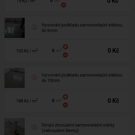
0 Kč
m
19 Kč
/ m
Vyrovnání podkladu samonivelační stěrkou
do 6mm
0 Kč
2
2
m
150 Kč
/ m
Vyrovnání podkladu samonivelační stěrkou
do 10mm
0 Kč
2
2
m
188 Kč
/ m
Strojní zbroušení samonivelační stěrky
(zabroušení šlemu)