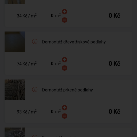
0 Kč
2
2
m
34 Kč
/ m
Demontáž dřevotřískové podlahy
0 Kč
2
2
m
74 Kč
/ m
Demontáž prkené podlahy
0 Kč
2
2
m
93 Kč
/ m