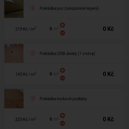
Pokládka pvc (celoplošné lepení)
0 Kč
2
2
m
219 Kč
/ m
Pokládka OSB desky (1 vrstva)
0 Kč
2
2
m
142 Kč
/ m
Pokládka korkové podlahy
0 Kč
2
2
m
223 Kč
/ m