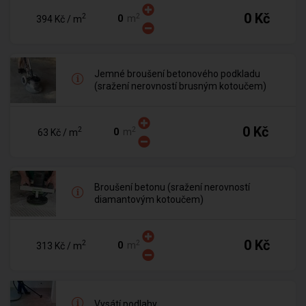
0 Kč
2
2
m
394 Kč
/ m
Jemné broušení betonového podkladu
(sražení nerovností brusným kotoučem)
0 Kč
2
2
m
63 Kč
/ m
Broušení betonu (sražení nerovností
diamantovým kotoučem)
0 Kč
2
2
m
313 Kč
/ m
Vysátí podlahy