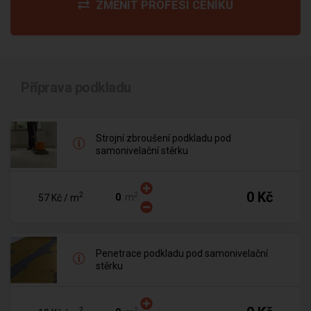
ZMĚNIT PROFESI CENÍKU
Příprava podkladu
Strojní zbroušení podkladu pod
samonivelační stěrku
0 Kč
2
2
m
57 Kč
/ m
Penetrace podkladu pod samonivelační
stěrku
2
2