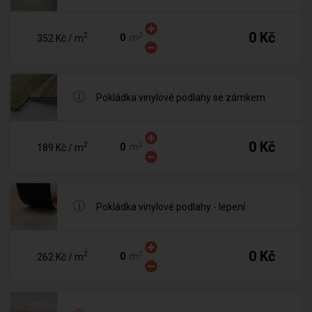
0 Kč
2
2
m
352 Kč
/ m
Pokládka vinylové podlahy se zámkem
0 Kč
2
2
m
189 Kč
/ m
Pokládka vinylové podlahy - lepení
0 Kč
2
2
m
262 Kč
/ m