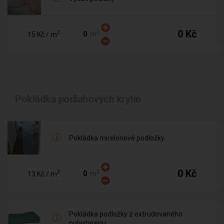
0 Kč
2
2
m
15 Kč
/ m
Pokládka podlahových krytin
Pokládka mirelonové podložky
0 Kč
2
2
m
13 Kč
/ m
Pokládka podložky z extrudovaného
polystyrenu