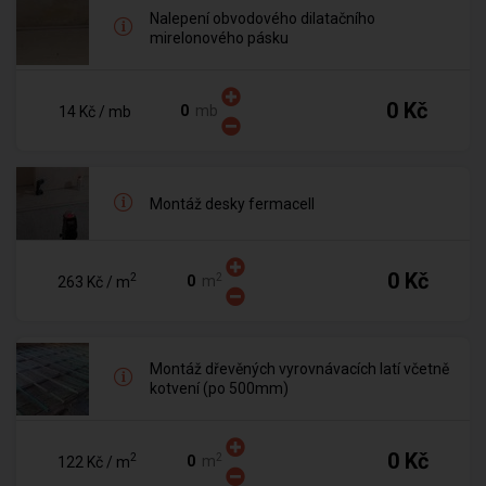
Nalepení obvodového dilatačního
mirelonového pásku
0 Kč
mb
14 Kč
/ mb
Montáž desky fermacell
0 Kč
2
2
m
263 Kč
/ m
Montáž dřevěných vyrovnávacích latí včetně
kotvení (po 500mm)
0 Kč
2
2
m
122 Kč
/ m