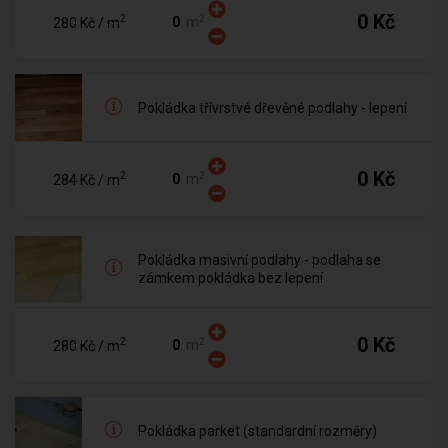
0 Kč
2
2
m
280 Kč
/ m
Pokládka třívrstvé dřevěné podlahy - lepení
0 Kč
2
2
m
284 Kč
/ m
Pokládka masivní podlahy - podlaha se
zámkem pokládka bez lepení
0 Kč
2
2
m
280 Kč
/ m
Pokládka parket (standardní rozměry)