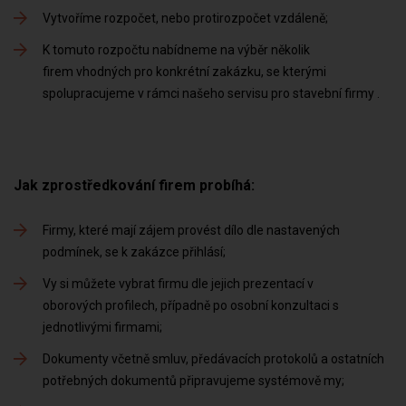
Vytvoříme rozpočet, nebo protirozpočet vzdáleně
K tomuto rozpočtu nabídneme na výběr několik
firem vhodných pro konkrétní zakázku, se kterými
spolupracujeme v rámci našeho servisu pro stavební firmy
Jak zprostředkování firem probíhá:
Firmy, které mají zájem provést dílo dle nastavených
podmínek, se k zakázce přihlásí
Vy si můžete vybrat firmu dle jejich prezentací v
oborových profilech, případně po osobní konzultaci s
jednotlivými firmami
Dokumenty včetně smluv, předávacích protokolů a ostatních
potřebných dokumentů připravujeme systémově my