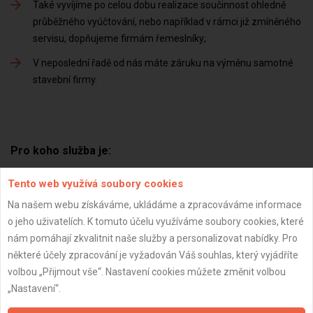
Také vyvíjíme po celou dobu realizace součinnost ohledně
průběžného vyúčtování, nebo například v rámci již zmíněného
servisu, dopňujeme firmám řemeslníky
V neposlední řadě od nás máte záruku na výměnu samotné
stavební firmy
Pro koho služba je:
Tento web využívá soubory cookies
Tato služba je pouze pro koncové zákazníky
Na našem webu získáváme, ukládáme a zpracováváme informace
o jeho uživatelích. K tomuto účelu využíváme soubory cookies, které
nám pomáhají zkvalitnit naše služby a personalizovat nabídky. Pro
některé účely zpracování je vyžadován Váš souhlas, který vyjádříte
Cena služby:
volbou „Přijmout vše“. Nastavení cookies můžete změnit volbou
„Nastavení“.
Na tuto službu se vztahuje vratná kauce dle aktuáoního
ceníku.