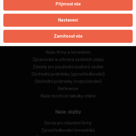
Přijmout vše
Nastavení
Zamítnout vše
Důležité informace
Naše firmy a řemeslníci
Zpracování a ochrana osobních údajů
Zásady pro používání souborů cookie
Obchodní podmínky (zprostředkování)
Obchodní podmínky (rozpočtování)
Reference
Naše excelové tabulky online
Naše služby
Servis pro stavební firmy
Zprostředkování řemeslníků