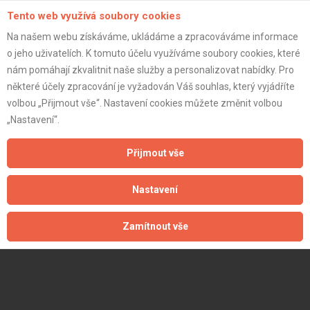
Tento web využívá soubory cookies
Na našem webu získáváme, ukládáme a zpracováváme informace
o jeho uživatelích. K tomuto účelu využíváme soubory cookies, které
nám pomáhají zkvalitnit naše služby a personalizovat nabídky. Pro
některé účely zpracování je vyžadován Váš souhlas, který vyjádříte
volbou „Přijmout vše“. Nastavení cookies můžete změnit volbou
„Nastavení“.
Přijmout vše
Nastavení
Zamítnout vše