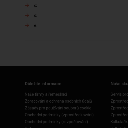
c
d
e
Důležité informace
Naše slu
Naše firmy a řemeslníci
Servis pr
Zpracování a ochrana osobních údajů
Zprostře
Zásady pro používání souborů cookie
Zprostře
Obchodní podmínky (zprostředkování)
Zprostře
Obchodní podmínky (rozpočtování)
Kalkulačk