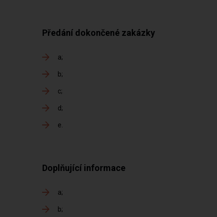
Předání dokončené zakázky
a
b
c
d
e
Doplňující informace
a
b