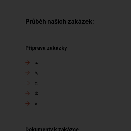
Průběh našich zakázek:
Příprava zakázky
a
b
c
d
e
Dokumenty k zakázce