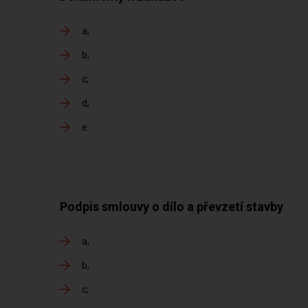
a
b
c
d
e
Podpis smlouvy o dílo a převzetí stavby
a
b
c