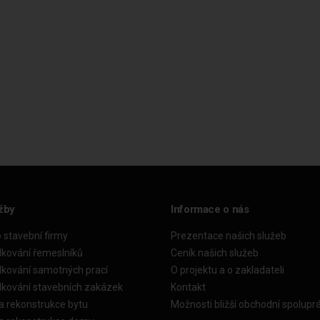
žby
Informace o nás
o stavební firmy
Prezentace našich služeb
dkování řemeslníků
Ceník našich služeb
dkování samotných prací
O projektu a o zakladateli
dkování stavebních zakázek
Kontakt
a rekonstrukce bytu
Možnosti bližší obchodní spolupr