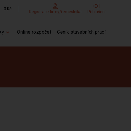
0 Kč
Registrace firmy/řemeslníka
Přihlášení
ky
Online rozpočet
Ceník stavebních prací