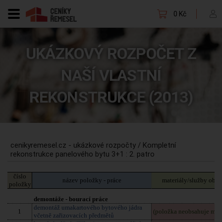
0 Kč
UKÁZKOVÝ ROZPOČET Z
NAŠÍ VLASTNÍ
REKONSTRUKCE (2013)