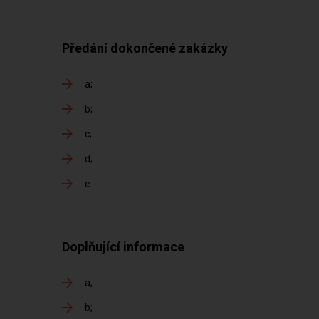
Předání dokončené zakázky
a
b
c
d
e
Doplňující informace
a
b