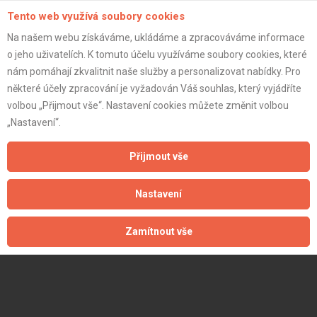
Tento web využívá soubory cookies
Na našem webu získáváme, ukládáme a zpracováváme informace
o jeho uživatelích. K tomuto účelu využíváme soubory cookies, které
nám pomáhají zkvalitnit naše služby a personalizovat nabídky. Pro
některé účely zpracování je vyžadován Váš souhlas, který vyjádříte
volbou „Přijmout vše“. Nastavení cookies můžete změnit volbou
„Nastavení“.
Přijmout vše
Nastavení
Zamítnout vše