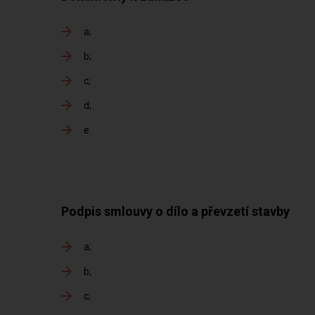
a
b
c
d
e
Podpis smlouvy o dílo a převzetí stavby
a
b
c