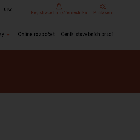
0 Kč
Registrace firmy/řemeslníka
Přihlášení
ky
Online rozpočet
Ceník stavebních prací