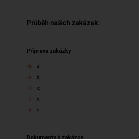
Průběh našich zakázek:
Příprava zakázky
a
b
c
d
e
Dokumenty k zakázce