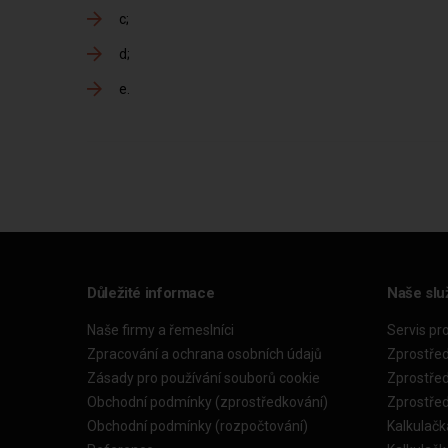
c
d
e
Důležité informace
Naše slu
Naše firmy a řemeslníci
Servis pr
Zpracování a ochrana osobních údajů
Zprostře
Zásady pro používání souborů cookie
Zprostře
Obchodní podmínky (zprostředkování)
Zprostře
Obchodní podmínky (rozpočtování)
Kalkulačk