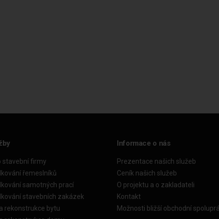
žby
Informace o nás
o stavební firmy
Prezentace našich služeb
dkování řemeslníků
Ceník našich služeb
dkování samotných prací
O projektu a o zakladateli
dkování stavebních zakázek
Kontakt
a rekonstrukce bytu
Možnosti bližší obchodní spolupr