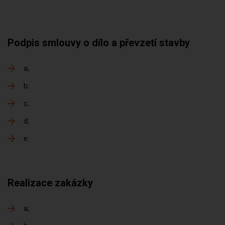
Podpis smlouvy o dílo a převzetí stavby
a
b
c
d
e
Realizace zakázky
a