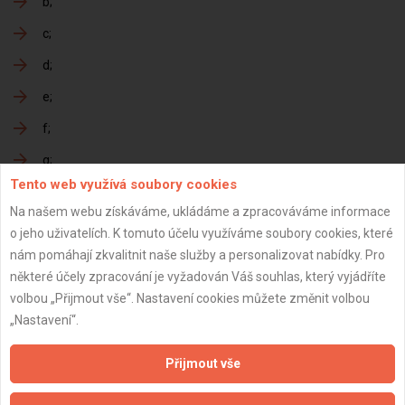
b
c
d
e
f
g
Tento web využívá soubory cookies
h
Na našem webu získáváme, ukládáme a zpracováváme informace
o jeho uživatelích. K tomuto účelu využíváme soubory cookies, které
nám pomáhají zkvalitnit naše služby a personalizovat nabídky. Pro
Předání dokončené zakázky
některé účely zpracování je vyžadován Váš souhlas, který vyjádříte
volbou „Přijmout vše“. Nastavení cookies můžete změnit volbou
a
„Nastavení“.
b
Přijmout vše
c