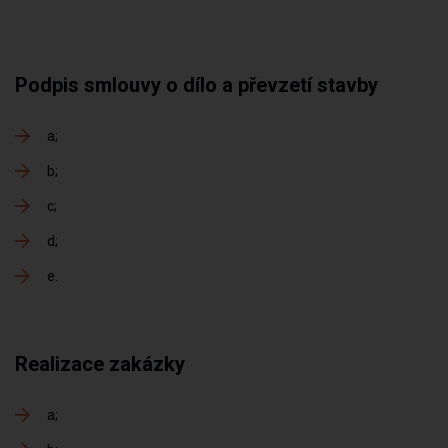
Podpis smlouvy o dílo a převzetí stavby
a
b
c
d
e
Realizace zakázky
a