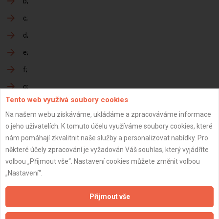
b
c
d
e
f
g
Tento web využívá soubory cookies
h
Na našem webu získáváme, ukládáme a zpracováváme informace
o jeho uživatelích. K tomuto účelu využíváme soubory cookies, které
nám pomáhají zkvalitnit naše služby a personalizovat nabídky. Pro
Předání dokončené zakázky
některé účely zpracování je vyžadován Váš souhlas, který vyjádříte
volbou „Přijmout vše“. Nastavení cookies můžete změnit volbou
a
„Nastavení“.
b
Přijmout vše
c