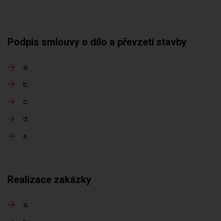
Podpis smlouvy o dílo a převzetí stavby
a
b
c
d
e
Realizace zakázky
a