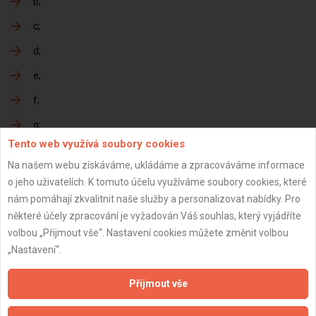
b
c
d
e
f
g
Tento web využívá soubory cookies
h
Na našem webu získáváme, ukládáme a zpracováváme informace
o jeho uživatelích. K tomuto účelu využíváme soubory cookies, které
nám pomáhají zkvalitnit naše služby a personalizovat nabídky. Pro
Předání dokončené zakázky
některé účely zpracování je vyžadován Váš souhlas, který vyjádříte
volbou „Přijmout vše“. Nastavení cookies můžete změnit volbou
a
„Nastavení“.
b
Přijmout vše
c