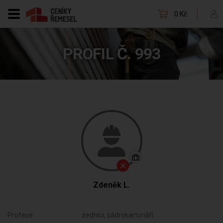
0 Kč
PROFIL Č. 993
Zdeněk L.
Profese:
zedníci, sádrokartonáři