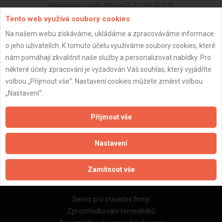
Aktualizováno z portálu ARES dne 05.01.2024 02:15:05
Tento web využívá soubory cookies
Na našem webu získáváme, ukládáme a zpracováváme informace
o jeho uživatelích. K tomuto účelu využíváme soubory cookies, které
nám pomáhají zkvalitnit naše služby a personalizovat nabídky. Pro
Důležité informace
některé účely zpracování je vyžadován Váš souhlas, který vyjádříte
volbou „Přijmout vše“. Nastavení cookies můžete změnit volbou
Naše firmy a řemeslníci
„Nastavení“.
Zpracování a ochrana osobních údajů
Zásady pro používání souborů cookie
Přijmout vše
Obchodní podmínky (zprostředkování)
Obchodní podmínky (rozpočtování)
Nastavení
Reference
Naše excelové tabulky online
Zamítnout vše
Naše služby
Servis pro stavební firmy
Zprostředkování řemeslníků