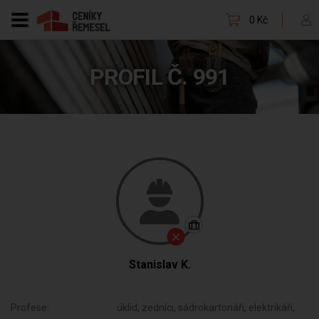
0 Kč
PROFIL Č. 991
Stanislav K.
Profese:
úklid, zedníci, sádrokartonáři, elektrikáři,