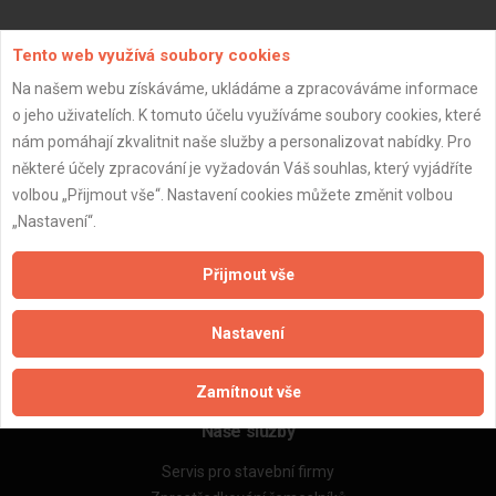
Aktualizováno z portálu ARES dne 04.01.2024 23:30:08
Tento web využívá soubory cookies
Na našem webu získáváme, ukládáme a zpracováváme informace
o jeho uživatelích. K tomuto účelu využíváme soubory cookies, které
nám pomáhají zkvalitnit naše služby a personalizovat nabídky. Pro
některé účely zpracování je vyžadován Váš souhlas, který vyjádříte
Důležité informace
volbou „Přijmout vše“. Nastavení cookies můžete změnit volbou
Naše firmy a řemeslníci
„Nastavení“.
Zpracování a ochrana osobních údajů
Zásady pro používání souborů cookie
Přijmout vše
Obchodní podmínky (zprostředkování)
Obchodní podmínky (rozpočtování)
Nastavení
Reference
Naše excelové tabulky online
Zamítnout vše
Naše služby
Servis pro stavební firmy