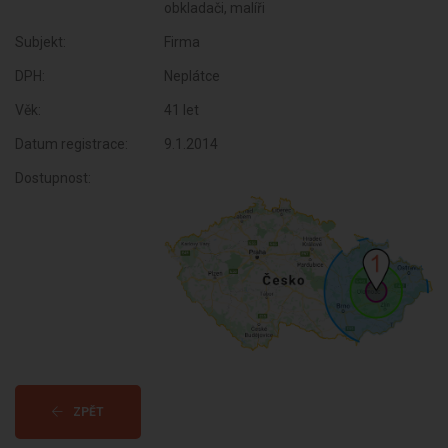
obkladači, malíři
Subjekt:
Firma
DPH:
Neplátce
Věk:
41 let
Datum registrace:
9.1.2014
Dostupnost:
ZPĚT