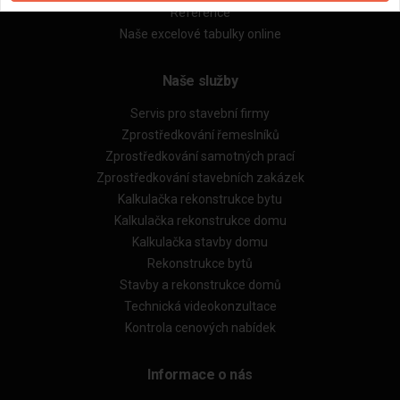
Reference
Naše excelové tabulky online
Naše služby
Servis pro stavební firmy
Zprostředkování řemeslníků
Zprostředkování samotných prací
Zprostředkování stavebních zakázek
Kalkulačka rekonstrukce bytu
Kalkulačka rekonstrukce domu
Kalkulačka stavby domu
Rekonstrukce bytů
Stavby a rekonstrukce domů
Technická videokonzultace
Kontrola cenových nabídek
Informace o nás