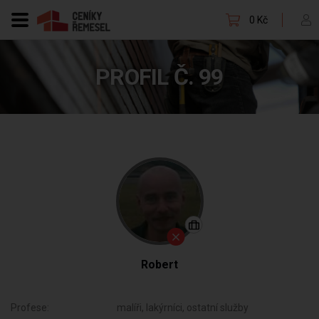
0 Kč
PROFIL Č. 99
Robert
Profese:
malíři, lakýrníci, ostatní služby