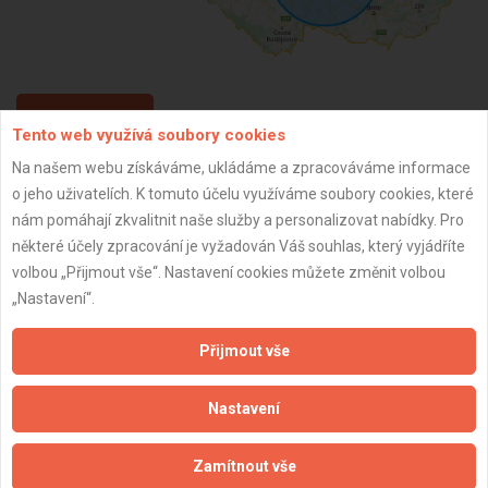
ZPĚT
Tento web využívá soubory cookies
Na našem webu získáváme, ukládáme a zpracováváme informace
o jeho uživatelích. K tomuto účelu využíváme soubory cookies, které
Aktualizováno z portálu ARES dne 01.12.2024 23:30:10
nám pomáhají zkvalitnit naše služby a personalizovat nabídky. Pro
některé účely zpracování je vyžadován Váš souhlas, který vyjádříte
volbou „Přijmout vše“. Nastavení cookies můžete změnit volbou
„Nastavení“.
Důležité informace
Přijmout vše
Naše firmy a řemeslníci
Zpracování a ochrana osobních údajů
Nastavení
Zásady pro používání souborů cookie
Obchodní podmínky (zprostředkování)
Zamítnout vše
Obchodní podmínky (rozpočtování)