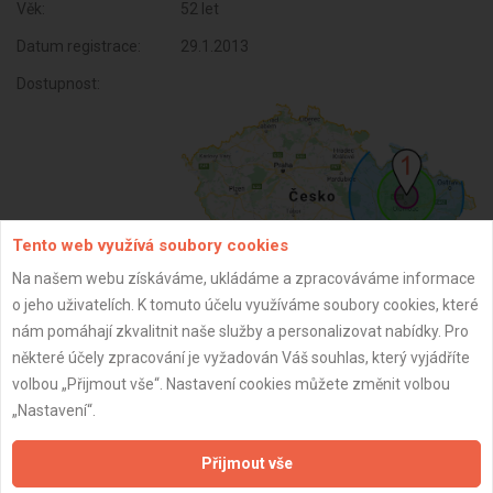
Věk:
52 let
Datum registrace:
29.1.2013
Dostupnost:
Tento web využívá soubory cookies
Na našem webu získáváme, ukládáme a zpracováváme informace
o jeho uživatelích. K tomuto účelu využíváme soubory cookies, které
nám pomáhají zkvalitnit naše služby a personalizovat nabídky. Pro
ZPĚT
některé účely zpracování je vyžadován Váš souhlas, který vyjádříte
volbou „Přijmout vše“. Nastavení cookies můžete změnit volbou
„Nastavení“.
Aktualizováno z portálu ARES dne 01.12.2024 23:45:07
Přijmout vše