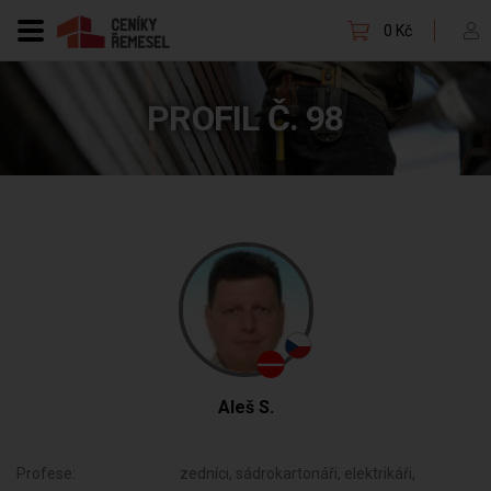
0 Kč
PROFIL Č. 98
Aleš S.
Profese:
zedníci, sádrokartonáři, elektrikáři,