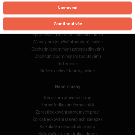
Nastavení
Důležité informace
Zamítnout vše
Naše firmy a řemeslníci
Zpracování a ochrana osobních údajů
Zásady pro používání souborů cookie
Obchodní podmínky (zprostředkování)
Obchodní podmínky (rozpočtování)
Reference
Naše excelové tabulky online
Naše služby
Servis pro stavební firmy
Zprostředkování řemeslníků
Zprostředkování samotných prací
Zprostředkování stavebních zakázek
Kalkulačka rekonstrukce bytu
Kalkulačka rekonstrukce domu