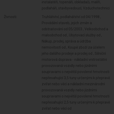
instalatéři, topenáři, obkladači, malíři,
podlaháři, stavbyvedoucí, Vzduchotechnici
Živnosti:
Truhlářství, podlahářství od 04/1998 ,
Provádění staveb, jejich změn a
odstraňování od 05/2003 , Velkoobchod a
maloobchod od , Ubytovací služby od ,
Nákup, prodej, správa a údržba
nemovitostí od , Koupě zboží za účelem
jeho dalšího prodeje a prodej od , Silniční
motorová doprava - nákladní vnitrostátní
provozovaná vozidly nebo jízdními
soupravami o největší povolené hmotnosti
nepřesahující 3,5 tuny určenými k přepravě
zvířat nebo věcí a nákladní mezinárodní
provozovaná vozidly nebo jízdními
soupravami o největší povolené hmotnosti
nepřesahující 2,5 tuny určenými k přepravě
zvířat nebo věcí od