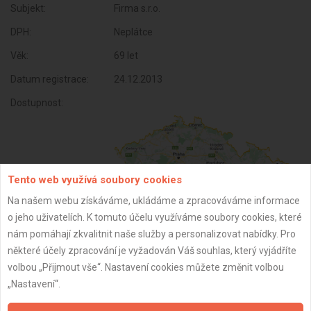
Subjekt:
Firma s.r.o.
DPH:
Neplátce
Věk:
69 let
Datum registrace:
24.12.2013
Dostupnost:
Tento web využívá soubory cookies
Na našem webu získáváme, ukládáme a zpracováváme informace
o jeho uživatelích. K tomuto účelu využíváme soubory cookies, které
nám pomáhají zkvalitnit naše služby a personalizovat nabídky. Pro
některé účely zpracování je vyžadován Váš souhlas, který vyjádříte
ZPĚT
volbou „Přijmout vše“. Nastavení cookies můžete změnit volbou
„Nastavení“.