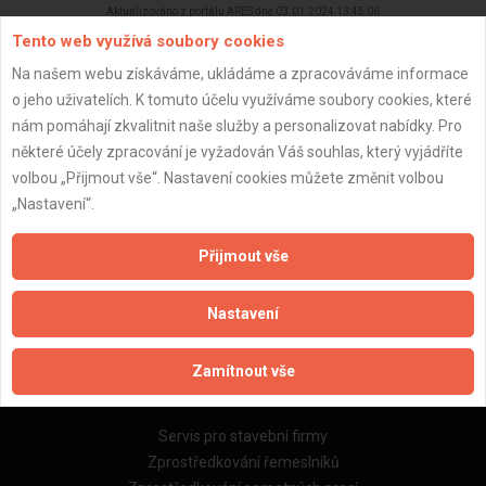
Aktualizováno z portálu ARES dne 03.01.2024 13:45:06
Tento web využívá soubory cookies
Na našem webu získáváme, ukládáme a zpracováváme informace
o jeho uživatelích. K tomuto účelu využíváme soubory cookies, které
nám pomáhají zkvalitnit naše služby a personalizovat nabídky. Pro
Důležité informace
některé účely zpracování je vyžadován Váš souhlas, který vyjádříte
volbou „Přijmout vše“. Nastavení cookies můžete změnit volbou
Naše firmy a řemeslníci
„Nastavení“.
Zpracování a ochrana osobních údajů
Zásady pro používání souborů cookie
Přijmout vše
Obchodní podmínky (zprostředkování)
Obchodní podmínky (rozpočtování)
Nastavení
Reference
Naše excelové tabulky online
Zamítnout vše
Naše služby
Servis pro stavební firmy
Zprostředkování řemeslníků