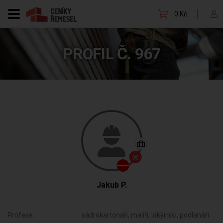
0 Kč
PROFIL Č. 967
Jakub P.
Profese:
sádrokartonáři, malíři, lakýrníci, podlaháři