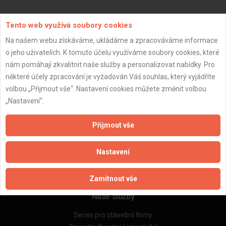
Aktualizováno z portálu ARES dne 03.01.2024 00:15:07
Tento web využívá soubory cookies
Na našem webu získáváme, ukládáme a zpracováváme informace
o jeho uživatelích. K tomuto účelu využíváme soubory cookies, které
nám pomáhají zkvalitnit naše služby a personalizovat nabídky. Pro
některé účely zpracování je vyžadován Váš souhlas, který vyjádříte
Důležité informace
volbou „Přijmout vše“. Nastavení cookies můžete změnit volbou
Naše firmy a řemeslníci
„Nastavení“.
Zpracování a ochrana osobních údajů
Zásady pro používání souborů cookie
Přijmout vše
Obchodní podmínky (zprostředkování)
Obchodní podmínky (rozpočtování)
Nastavení
Reference
Naše excelové tabulky online
Zamítnout vše
Naše služby
Servis pro stavební firmy