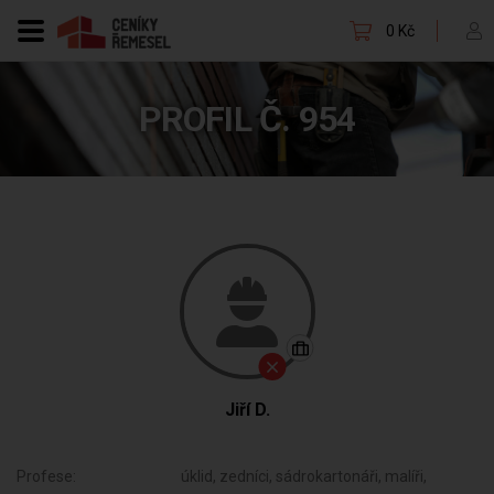
0 Kč
PROFIL Č. 954
Jiří D.
Profese:
úklid, zedníci, sádrokartonáři, malíři,