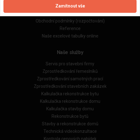
Zamítnout vše
Zásady pro používání souborů cookie
Obchodní podmínky (zprostředkování)
Obchodní podmínky (rozpočtování)
Reference
Naše excelové tabulky online
Naše služby
Servis pro stavební firmy
Zprostředkování řemeslníků
Zprostředkování samotných prací
Zprostředkování stavebních zakázek
Kalkulačka rekonstrukce bytu
Kalkulačka rekonstrukce domu
Kalkulačka stavby domu
Rekonstrukce bytů
Stavby a rekonstrukce domů
Technická videokonzultace
Kontrola cenových nabídek