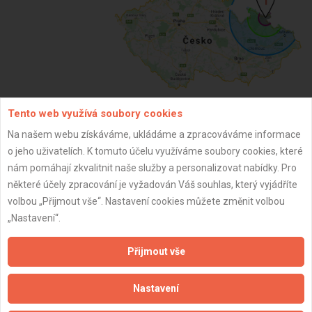
Tento web využívá soubory cookies
ZPĚT
Na našem webu získáváme, ukládáme a zpracováváme informace
o jeho uživatelích. K tomuto účelu využíváme soubory cookies, které
nám pomáhají zkvalitnit naše služby a personalizovat nabídky. Pro
Aktualizováno z portálu ARES dne 04.06.2026 08:48:47
některé účely zpracování je vyžadován Váš souhlas, který vyjádříte
volbou „Přijmout vše“. Nastavení cookies můžete změnit volbou
„Nastavení“.
Přijmout vše
Důležité informace
Nastavení
Naše firmy a řemeslníci
Zpracování a ochrana osobních údajů