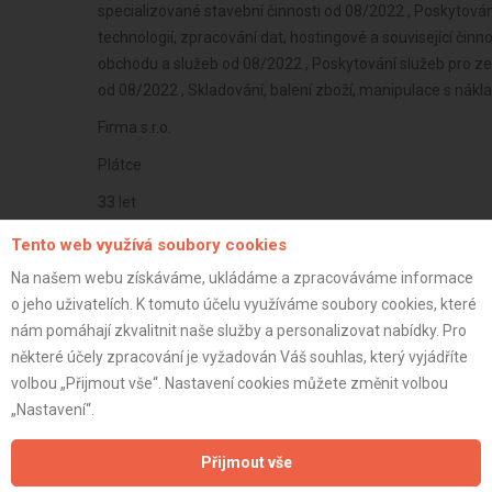
specializované stavební činnosti od 08/2022 , Poskytován
technologií, zpracování dat, hostingové a související čin
obchodu a služeb od 08/2022 , Poskytování služeb pro země
od 08/2022 , Skladování, balení zboží, manipulace s nák
Firma s.r.o.
Plátce
33 let
istrace:
3.6.2026
Tento web využívá soubory cookies
st:
Na našem webu získáváme, ukládáme a zpracováváme informace
o jeho uživatelích. K tomuto účelu využíváme soubory cookies, které
nám pomáhají zkvalitnit naše služby a personalizovat nabídky. Pro
některé účely zpracování je vyžadován Váš souhlas, který vyjádříte
volbou „Přijmout vše“. Nastavení cookies můžete změnit volbou
„Nastavení“.
Přijmout vše