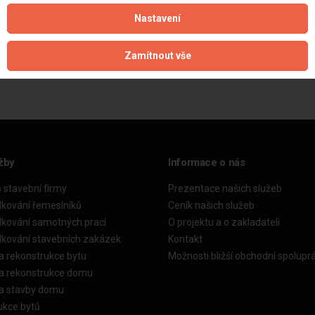
Nastavení
Aktualizováno z portálu ARES dne 03.06.2026 12:43:47
Zamítnout vše
žby
Informace o nás
o stavební firmy
Prezentace našich služeb
dkování řemeslníků
Ceník našich služeb
dkování samotných prací
O projektu a o zakladateli
dkování stavebních zakázek
Kontakt
a rekonstrukce bytu
Možnosti bližší obchodní spolupr
ka rekonstrukce domu
ka stavby domu
ukce bytů