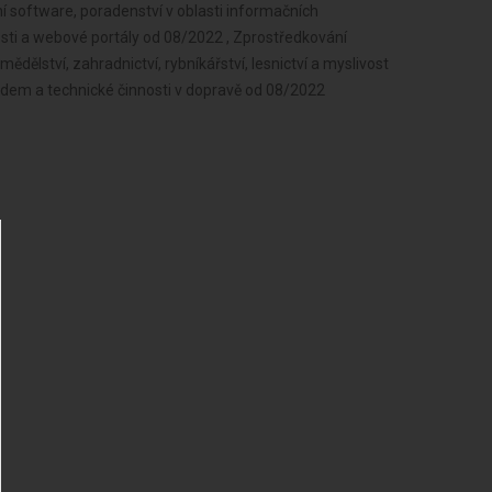
í software, poradenství v oblasti informačních
nosti a webové portály od 08/2022 , Zprostředkování
dělství, zahradnictví, rybníkářství, lesnictví a myslivost
ladem a technické činnosti v dopravě od 08/2022