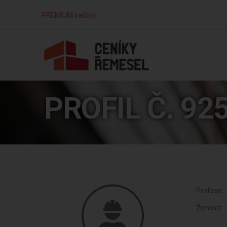
PREMIUM balíčky
PROFIL Č. 92
Profese:
Živnosti: