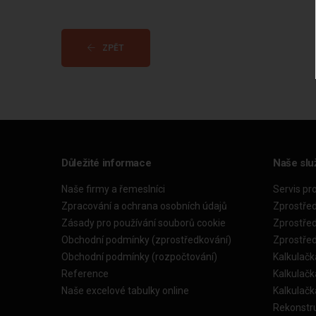
ZPĚT
Důležité informace
Naše slu
Naše firmy a řemeslníci
Servis pr
Zpracování a ochrana osobních údajů
Zprostře
Zásady pro používání souborů cookie
Zprostře
Obchodní podmínky (zprostředkování)
Zprostře
Obchodní podmínky (rozpočtování)
Kalkulačk
Reference
Kalkulač
Naše excelové tabulky online
Kalkulač
Rekonstr