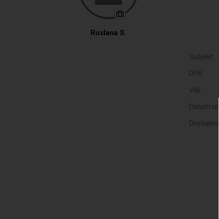
Ruslana S.
Subjekt:
DPH:
Věk:
Datum reg
Dostupno