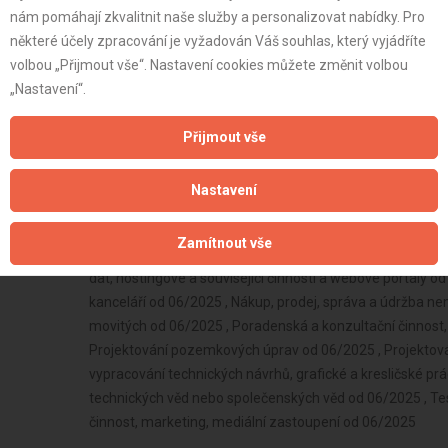
nám pomáhají zkvalitnit naše služby a personalizovat nabídky. Pro
některé účely zpracování je vyžadován Váš souhlas, který vyjádříte
volbou „Přijmout vše“. Nastavení cookies můžete změnit volbou
„Nastavení“.
Přijmout vše
Nastavení
Zamítnout vše