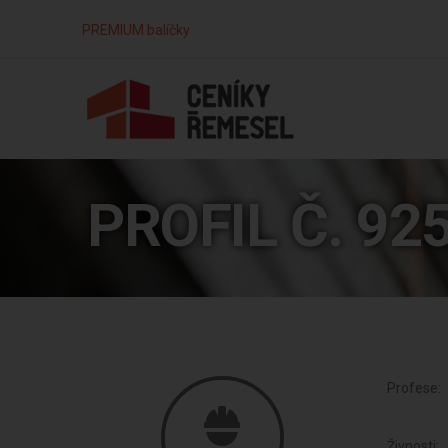
PREMIUM balíčky
PROFIL Č. 92
Profese:
Živnosti: