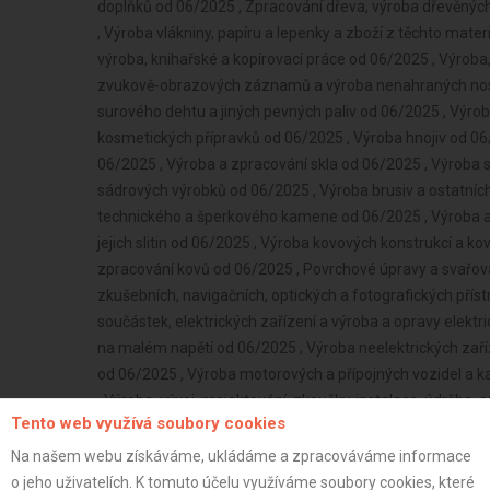
Tento web využívá soubory cookies
Na našem webu získáváme, ukládáme a zpracováváme informace
o jeho uživatelích. K tomuto účelu využíváme soubory cookies, které