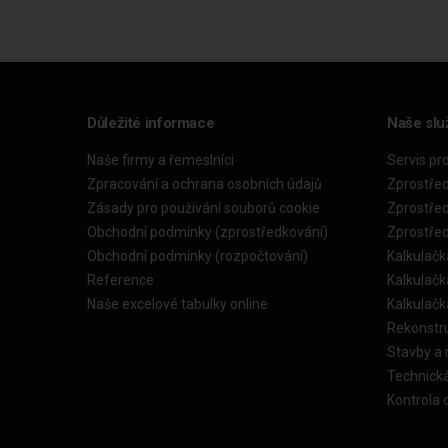
Důležité informace
Naše slu
Naše firmy a řemeslníci
Servis pr
Zpracování a ochrana osobních údajů
Zprostře
Zásady pro používání souborů cookie
Zprostře
Obchodní podmínky (zprostředkování)
Zprostře
Obchodní podmínky (rozpočtování)
Kalkulačk
Reference
Kalkulač
Naše excelové tabulky online
Kalkulač
Rekonstr
Stavby a
Technick
Kontrola 