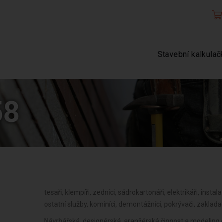
Stavební kalkulač
58
tesaři, klempíři, zedníci, sádrokartonáři, elektrikáři, instala
ostatní služby, kominíci, demontážníci, pokrývači, zakladač
Návrhářská, designérská, aranžérská činnost a modeling od 06/2025 , Fotografické služby od 06/2025 , Překladatelská a tlumočnická činnost od 06/2025 , Služby v oblasti administrativní správy a služby organizačně hospodářské povahy od 06/2025 , Provozování cestovní agentury a průvodcovská činnost v oblasti cestovního ruchu od 06/2025 , Provozování kulturních, kulturně-vzdělávacích a zábavních zařízení, pořádání kulturních produkcí, zábav, výstav, veletrhů, přehlídek, prodejních a obdobných akcí od 06/2025 , Mimoškolní výchova a vzdělávání, pořádání kurzů, školení, včetně lektorské činnosti od 06/2025 , Provozování tělovýchovných a sportovních zařízení a organizování sportovní činnosti od 06/2025 , Poskytování služeb pro zemědělství, zahradnictví, rybníkářství, lesnictví a myslivost od 06/2025 , Činnost odborného lesního hospodáře a vyhotovování lesních hospodářských plánů a osnov od 06/2025 , Praní pro domácnost, žehlení, opravy a údržba oděvů, bytového textilu a osobního zboží od 06/2025 , Diagnostická, zkušební a poradenská činnost v ochraně rostlin a ošetřování rostlin, rostlinných produktů, objektů a půdy proti škodlivým organismům přípravky na ochranu rostlin nebo biocidními přípravky od 06/2025 , Poskytování technických služeb od 06/2025 , Opravy a údržba potřeb pro domácnost, předmětů kulturní povahy, výrobků jemné mechaniky, optických přístrojů a měřidel od 06/2025 , Nakládání s reprodukčním materiálem lesních dřevin od 06/2025 , Poskytování služeb osobního charakteru a pro osobní hygienu od 06/2025 , Chov zvířat a jejich výcvik (s výjimkou živočišné výroby) od 06/2025 , Poskytování služeb pro rodinu a domácnost od 06/2025 , Úprava nerostů, dobývání rašeliny a bahna od 06/2025 , Výroba, obchod a služby jinde nezařazené od 06/2025 , Výroba potravinářských a škrobárenských výrobků od 06/2025 , Pěstitelské pálení od 06/2025 , Výroba krmiv, krmných směsí, doplňkových látek a premixů od 06/2025 , Výroba a opravy obuvi, brašnářského a sedlářského zboží od 06/2025 , Výroba textilií, textilních výrobků, oděvů a oděvních doplňků od 06/2025 , Zpracování dřeva, výroba dřevěných, korkových, proutěných a slaměných výrobků od 06/2025 , Výroba vlákniny, papíru a lepenky a zboží z těchto materiálů od 06/2025 , Vydavatelské činnosti, polygrafická výroba, knihařské a kopí