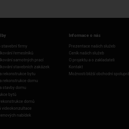
žby
Informace o nás
o stavební firmy
Prezentace našich služeb
dkování řemeslníků
Ceník našich služeb
dkování samotných prací
O projektu a o zakladateli
dkování stavebních zakázek
Kontakt
a rekonstrukce bytu
Možnosti bližší obchodní spolupr
ka rekonstrukce domu
ka stavby domu
ukce bytů
 rekonstrukce domů
á videokonzultace
cenových nabídek