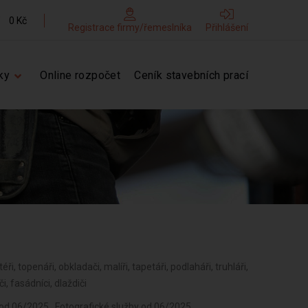
0 Kč
Registrace firmy/řemeslníka
Přihlášení
ky
Online rozpočet
Ceník stavebních prací
téři, topenáři, obkladači, malíři, tapetáři, podlaháři, truhláři,
i, fasádníci, dlaždiči
rovací práce od 06/2025 , Výroba, rozmnožování, distribuce, prodej, pronájem zvukových a zvukově-obrazových záznamů a výroba nenahraných nosičů údajů a záznamů od 06/2025 , Výroba koksu, surového dehtu a jiných pevných paliv od 06/2025 , Výroba chemických látek a chemických směsí nebo předmětů a kosmetických přípravků od 06/2025 , Výroba hnojiv od 06/2025 , Výroba plastových a pryžových výrobků od 06/2025 , Výroba a zpracování skla od 06/2025 , Výroba stavebních hmot, porcelánových, keramických a sádrových výrobků od 06/2025 , Výroba brusiv a ostatních minerálních nekovových výrobků od 06/2025 , Broušení technického a šperkového kamene od 06/2025 , Výroba a hutní zpracování železa, drahých a neželezných kovů a jejich slitin od 06/2025 , Výroba kovových konstrukcí a kovodělných výrobků od 06/2025 , Umělecko-řemeslné zpracování kovů od 06/2025 , Povrchové úpravy a svařování kovů a dalších materiálů od 06/2025 , Výroba měřicích, zkušebních, navigačních, optických a fotografických přístrojů a zařízení od 06/2025 , Výroba elektronických součástek, elektrických zařízení a výroba a opravy elektrických strojů, přístrojů a elektronických zařízení pracujících na malém napětí od 06/2025 , Výroba neelektrických zařízení pro domácnost od 06/2025 , Výroba strojů a zařízení od 06/2025 , Výroba motorových a přípojných vozidel a karoserií od 06/2025 , Stavba a výroba plavidel od 06/2025 , Výroba, vývoj, projektování, zkoušky, instalace, údržba, opravy, modifikace a konstrukční změny letadel, motorů letadel, vrtulí, letadlových částí a zařízení a leteckých pozemních zařízení od 06/2025 , Výroba drážních hnacích vozidel a drážních vozidel na dráze tramvajové, trolejbusové a lanové a železničního parku od 06/2025 , Výroba jízdních kol, vozíků pro invalidy a jiných nemotorových dopravních prostředků od 06/2025 ,