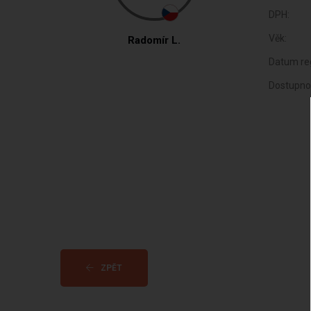
DPH:
Věk:
Radomír L.
Datum reg
Dostupno
ZPĚT