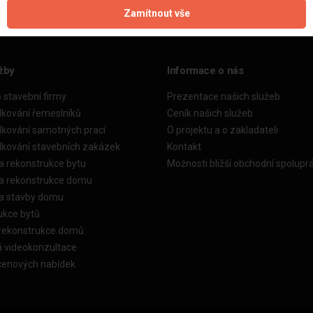
Zamítnout vše
žby
Informace o nás
o stavební firmy
Prezentace našich služeb
dkování řemeslníků
Ceník našich služeb
dkování samotných prací
O projektu a o zakladateli
dkování stavebních zakázek
Kontakt
a rekonstrukce bytu
Možnosti bližší obchodní spolupr
ka rekonstrukce domu
ka stavby domu
ukce bytů
 rekonstrukce domů
á videokonzultace
cenových nabídek