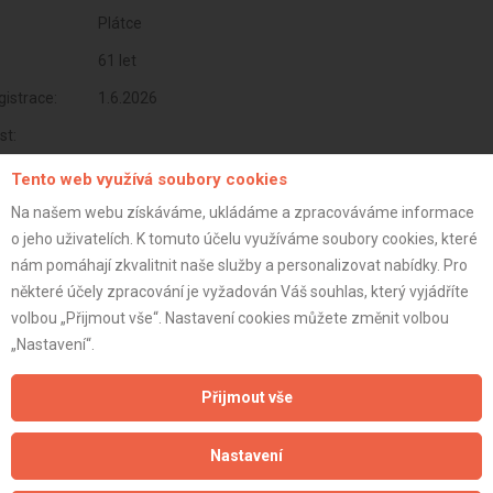
Plátce
61 let
istrace:
1.6.2026
st:
Tento web využívá soubory cookies
Na našem webu získáváme, ukládáme a zpracováváme informace
o jeho uživatelích. K tomuto účelu využíváme soubory cookies, které
nám pomáhají zkvalitnit naše služby a personalizovat nabídky. Pro
některé účely zpracování je vyžadován Váš souhlas, který vyjádříte
volbou „Přijmout vše“. Nastavení cookies můžete změnit volbou
„Nastavení“.
Přijmout vše
Aktualizováno z portálu ARES dne 01.06.2026 16:40:09
Nastavení