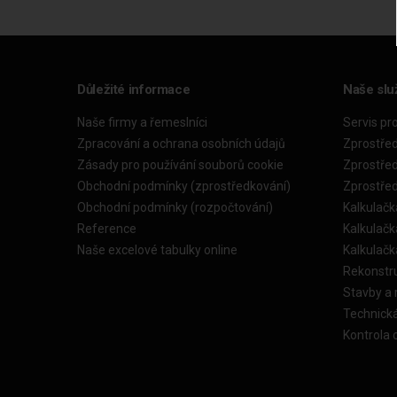
Důležité informace
Naše slu
Naše firmy a řemeslníci
Servis pr
Zpracování a ochrana osobních údajů
Zprostře
Zásady pro používání souborů cookie
Zprostře
Obchodní podmínky (zprostředkování)
Zprostře
Obchodní podmínky (rozpočtování)
Kalkulačk
Reference
Kalkulač
Naše excelové tabulky online
Kalkulač
Rekonstr
Stavby a
Technick
Kontrola 