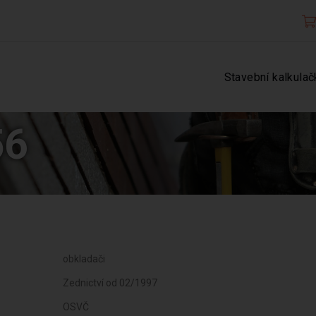
Stavební kalkulač
56
obkladači
Zednictví od 02/1997
OSVČ