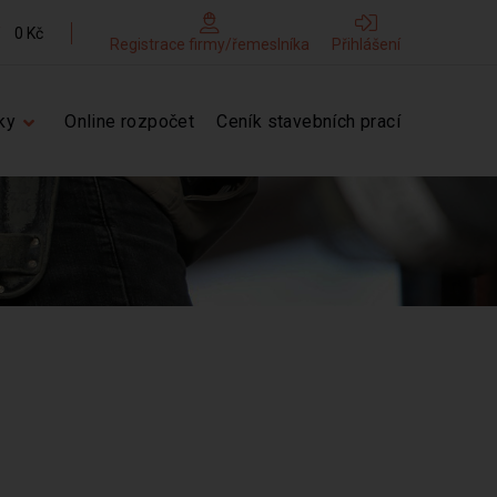
0 Kč
Registrace firmy/řemeslníka
Přihlášení
ky
Online rozpočet
Ceník stavebních prací