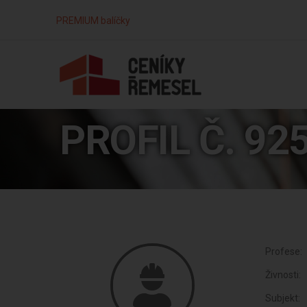
PREMIUM balíčky
PROFIL Č. 92
Profese:
Živnosti:
Subjekt: