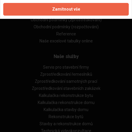
Zpracování a ochrana osobních údajů
Zamítnout vše
Zásady pro používání souborů cookie
Obchodní podmínky (zprostředkování)
Obchodní podmínky (rozpočtování)
Reference
Naše excelové tabulky online
Naše služby
Servis pro stavební firmy
Zprostředkování řemeslníků
Zprostředkování samotných prací
Zprostředkování stavebních zakázek
Kalkulačka rekonstrukce bytu
Kalkulačka rekonstrukce domu
Kalkulačka stavby domu
Rekonstrukce bytů
Stavby a rekonstrukce domů
Technická videokonzultace