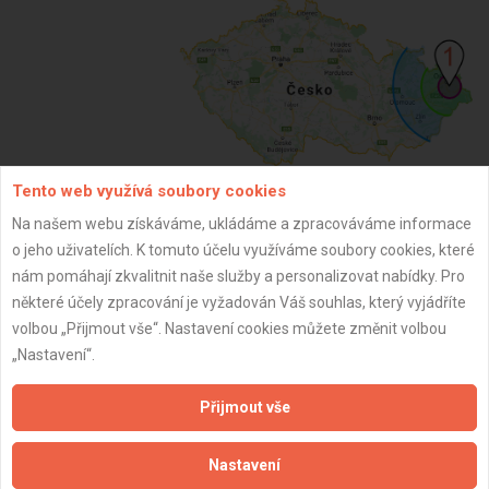
Tento web využívá soubory cookies
Na našem webu získáváme, ukládáme a zpracováváme informace
ZPĚT
o jeho uživatelích. K tomuto účelu využíváme soubory cookies, které
nám pomáhají zkvalitnit naše služby a personalizovat nabídky. Pro
některé účely zpracování je vyžadován Váš souhlas, který vyjádříte
Aktualizováno z portálu ARES dne 01.06.2026 04:12:33
volbou „Přijmout vše“. Nastavení cookies můžete změnit volbou
„Nastavení“.
Přijmout vše
Důležité informace
Nastavení
Naše firmy a řemeslníci