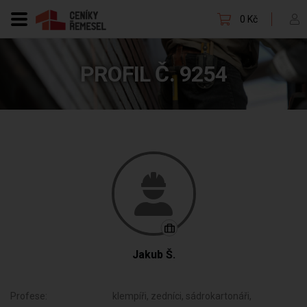
0 Kč
PROFIL Č. 9254
Jakub Š.
Profese:
klempíři, zedníci, sádrokartonáři,