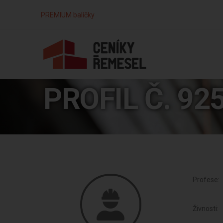
PREMIUM balíčky
PROFIL Č. 92
Profese:
Živnosti: