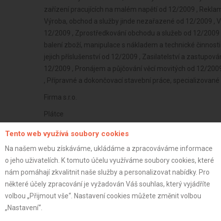
zařízení pracujících na malém napětí od 12/2009 , Reklam
Výroba, obchod a služby jinde nezařazené od 12/2009 , V
12/2009 , Zprostředkování obchodu a služeb od 12/2009 
balení zboží, manipulace s nákladem a technické činnost
jejich příslušenství od 12/2009 , Zasilatelství a zastupová
12/2009 , Pronájem a půjčování věcí movitých od 12/2009
, Přípravné a dokončovací stavební práce, specializované
Firma s.r.o.
Plátce
41 let
Tento web využívá soubory cookies
istrace:
27.5.2026
Na našem webu získáváme, ukládáme a zpracováváme informace
o jeho uživatelích. K tomuto účelu využíváme soubory cookies, které
st:
nám pomáhají zkvalitnit naše služby a personalizovat nabídky. Pro
některé účely zpracování je vyžadován Váš souhlas, který vyjádříte
volbou „Přijmout vše“. Nastavení cookies můžete změnit volbou
„Nastavení“.