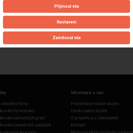
Přijmout vše
Nastavení
Zamítnout vše
Aktualizováno z portálu ARES dne 27.05.2026 12:51:11
žby
Informace o nás
o stavební firmy
Prezentace našich služeb
dkování řemeslníků
Ceník našich služeb
dkování samotných prací
O projektu a o zakladateli
dkování stavebních zakázek
Kontakt
a rekonstrukce bytu
Možnosti bližší obchodní spolupr