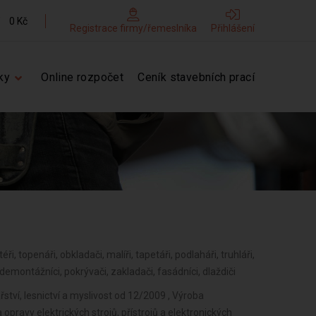
0 Kč
Registrace firmy/řemeslníka
Přihlášení
ky
Online rozpočet
Ceník stavebních prací
téři, topenáři, obkladači, malíři, tapetáři, podlaháři, truhláři,
demontážníci, pokrývači, zakladači, fasádníci, dlaždiči
ství, lesnictví a myslivost od 12/2009 , Výroba
 opravy elektrických strojů, přístrojů a elektronických