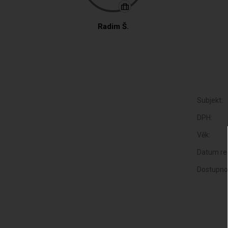
Radim Š.
Subjekt:
DPH:
Věk:
Datum reg
Dostupno