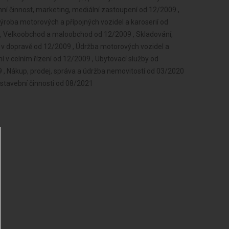
ní činnost, marketing, mediální zastoupení od 12/2009 ,
ýroba motorových a přípojných vozidel a karoserií od
, Velkoobchod a maloobchod od 12/2009 , Skladování,
i v dopravě od 12/2009 , Údržba motorových vozidel a
ní v celním řízení od 12/2009 , Ubytovací služby od
 , Nákup, prodej, správa a údržba nemovitostí od 03/2020
 stavební činnosti od 08/2021