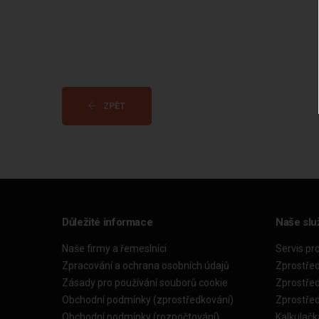
ZPĚT
Důležité informace
Naše slu
Naše firmy a řemeslníci
Servis pr
Zpracování a ochrana osobních údajů
Zprostře
Zásady pro používání souborů cookie
Zprostře
Obchodní podmínky (zprostředkování)
Zprostře
Obchodní podmínky (rozpočtování)
Kalkulačk