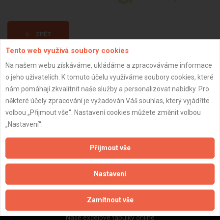
ZPĚT
Tento web využívá soubory cookies
Na našem webu získáváme, ukládáme a zpracováváme informace
Aktualizováno z portálu ARES dne 19.05.2026 05:50:13
o jeho uživatelích. K tomuto účelu využíváme soubory cookies, které
nám pomáhají zkvalitnit naše služby a personalizovat nabídky. Pro
některé účely zpracování je vyžadován Váš souhlas, který vyjádříte
volbou „Přijmout vše“. Nastavení cookies můžete změnit volbou
„Nastavení“.
Důležité informace
Naše firmy a řemeslníci
Přijmout vše
Zpracování a ochrana osobních údajů
Zásady pro používání souborů cookie
Nastavení
Obchodní podmínky (zprostředkování)
Obchodní podmínky (rozpočtování)
Zamítnout vše
Reference
Naše excelové tabulky online