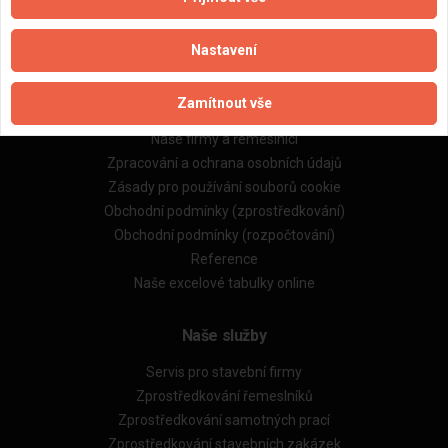
Nastavení
Důležité informace
Zamítnout vše
Naše firmy a řemeslníci
Zpracování a ochrana osobních údajů
Zásady pro používání souborů cookie
Obchodní podmínky (zprostředkování)
Obchodní podmínky (rozpočtování)
Reference
Naše excelové tabulky online
Naše služby
Servis pro stavební firmy
Zprostředkování řemeslníků
Zprostředkování samotných prací
Zprostředkování stavebních zakázek