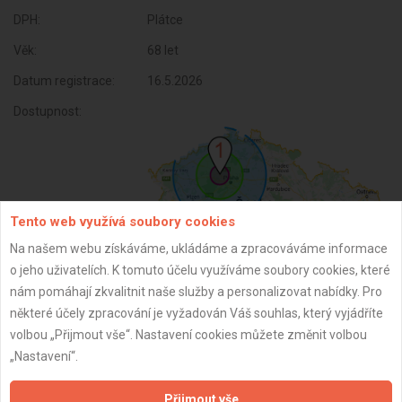
DPH:
Plátce
Věk:
68 let
Datum registrace:
16.5.2026
Dostupnost:
Tento web využívá soubory cookies
Na našem webu získáváme, ukládáme a zpracováváme informace
o jeho uživatelích. K tomuto účelu využíváme soubory cookies, které
nám pomáhají zkvalitnit naše služby a personalizovat nabídky. Pro
některé účely zpracování je vyžadován Váš souhlas, který vyjádříte
ZPĚT
volbou „Přijmout vše“. Nastavení cookies můžete změnit volbou
„Nastavení“.
Aktualizováno z portálu ARES dne 16.05.2026 13:36:12
Přijmout vše