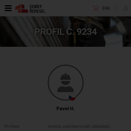
0 Kč
PROFIL Č. 9234
Pavel H.
Profese:
zedníci, sádrokartonáři, obkladači,