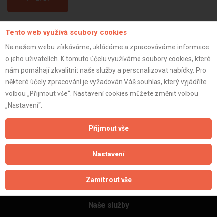
Tento web využívá soubory cookies
Aktualizováno z portálu ARES dne 14.05.2026 21:59:47
Na našem webu získáváme, ukládáme a zpracováváme informace
o jeho uživatelích. K tomuto účelu využíváme soubory cookies, které
nám pomáhají zkvalitnit naše služby a personalizovat nabídky. Pro
některé účely zpracování je vyžadován Váš souhlas, který vyjádříte
Důležité informace
volbou „Přijmout vše“. Nastavení cookies můžete změnit volbou
„Nastavení“.
Naše firmy a řemeslníci
Zpracování a ochrana osobních údajů
Přijmout vše
Zásady pro používání souborů cookie
Obchodní podmínky (zprostředkování)
Nastavení
Obchodní podmínky (rozpočtování)
Reference
Zamítnout vše
Naše excelové tabulky online
Naše služby