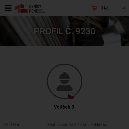
0 Kč
PROFIL Č. 9230
Vojtěch B.
Profese:
zedníci, sádrokartonáři, obkladači,