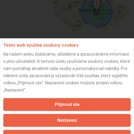
Tento web využívá soubory cookies
ZPĚT
Na našem webu získáváme, ukládáme a zpracováváme informace
o jeho uživatelích. K tomuto účelu využíváme soubory cookies, které
nám pomáhají zkvalitnit naše služby a personalizovat nabídky. Pro
Aktualizováno z portálu ARES dne 12.05.2026 16:13:32
některé účely zpracování je vyžadován Váš souhlas, který vyjádříte
volbou „Přijmout vše“. Nastavení cookies můžete změnit volbou
„Nastavení“.
Přijmout vše
Důležité informace
Naše firmy a řemeslníci
Nastavení
Zpracování a ochrana osobních údajů
Zásady pro používání souborů cookie