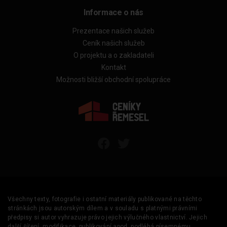
Informace o nás
Prezentace našich služeb
Ceník našich služeb
O projektu a o zakladateli
Kontakt
Možnosti bližší obchodní spolupráce
Všechny texty, fotografie i ostatní materiály publikované na těchto
stránkách jsou autorským dílem a v souladu s platnými právními
předpisy si autor vyhrazuje právo jejich výlučného vlastnictví. Jejich
další šíření, modifikace, publikování apod. podléhá písemnému