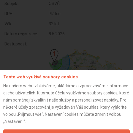
Subjekt:
OSVČ
DPH:
Plátce
Věk:
32 let
Datum registrace:
8.5.2026
Dostupnost:
Tento web využívá soubory cookies
Na našem webu získáváme, ukládáme a zpracováváme informace
o jeho uživatelích. K tomuto účelu využíváme soubory cookies, které
nám pomáhají zkvalitnit naše služby a personalizovat nabídky. Pro
některé účely zpracování je vyžadován Váš souhlas, který vyjádříte
ZPĚT
volbou „Přijmout vše“. Nastavení cookies můžete změnit volbou
„Nastavení“.