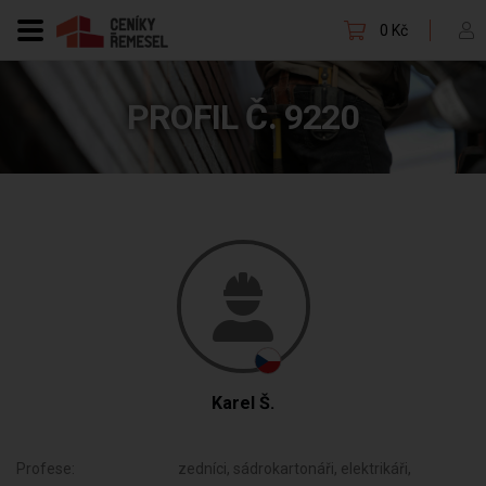
0 Kč
PROFIL Č. 9220
Karel Š.
Profese:
zedníci, sádrokartonáři, elektrikáři,